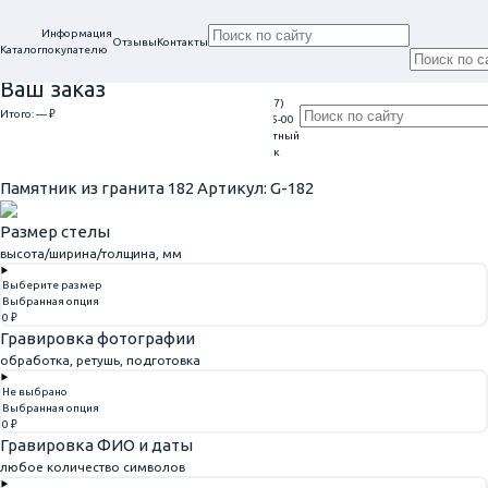
Информация
Отзывы
Контакты
Каталог
покупателю
Ваш заказ
+7 (917)
Проконсультируем
Итого:
— ₽
Ежедневно
113-05-00
в нашем офисе
Обратный
9:00 - 20:00
Перейти к оформлению
г. Самара, ул. Гагарина, 69
звонок
Главная
Вертикальные
Памятник из гранита 182
Памятник из гранита 182
Артикул: G-182
Размер стелы
высота/ширина/толщина, мм
Выберите размер
Выбранная опция
0 ₽
Гравировка фотографии
обработка, ретушь, подготовка
Не выбрано
Выбранная опция
0 ₽
Гравировка ФИО и даты
любое количество символов