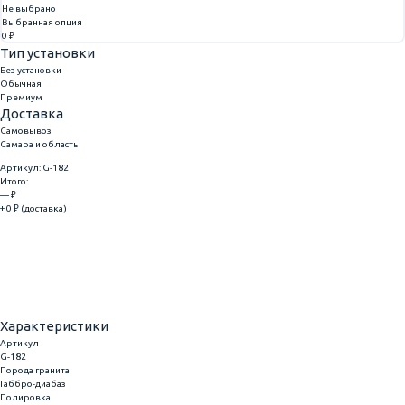
Не выбрано
Выбранная опция
0 ₽
Тип установки
Без установки
Обычная
Премиум
Доставка
Самовывоз
Самара и область
Артикул: G-182
Итого:
— ₽
+ 0 ₽ (доставка)
Добавить
Купить в 1 клик
Характеристики
Артикул
G-182
Порода гранита
Габбро-диабаз
Полировка