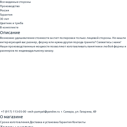
Все видимые стороны
Производство
Россия
Гарантия
30 лет
Цветник и тумба
В комплекте
Описание
Возможно удешевление стоимости за счет полировки только лицевой стороны. Не нашли
интересующий вас размер, форму или нужна другая порода гранита? Свяжитесь с нами!
Наши производственные мощности позволяют изготавливать памятники любой формы и
размеров по индивидуальному заказу.
+7 (917) 113-05-00
vech-pamyat@yandex.ru
г. Самара, ул. Гагарина, 69
О магазине
Сроки изготовления
Доставка и установка
Гарантия
Контакты