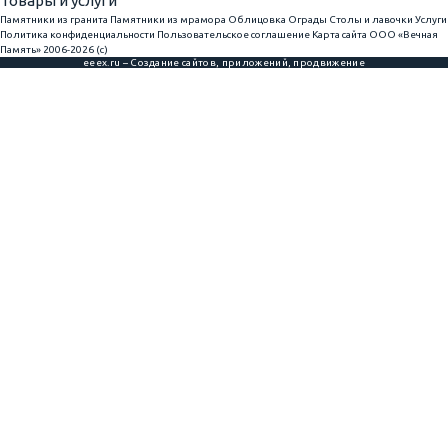
Товары и услуги
Памятники из гранита
Памятники из мрамора
Облицовка
Ограды
Столы и лавочки
Услуги
Политика конфиденциальности
Пользовательское соглашение
Карта сайта
ООО «Вечная
Память» 2006-2026 (с)
eeex.ru – Создание сайтов, приложений, продвижение