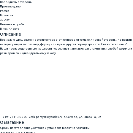
Все видимые стороны
Производство
Россия
Гарантия
30 лет
Цветник и тумба
В комплекте
Описание
Возможно удешевление стоимости за счет полировки только лицевой стороны. Не нашли
интересующий вас размер, форму или нужна другая порода гранита? Свяжитесь с нами!
Наши производственные мощности позволяют изготавливать памятники любой формы и
размеров по индивидуальному заказу.
+7 (917) 113-05-00
vech-pamyat@yandex.ru
г. Самара, ул. Гагарина, 69
О магазине
Сроки изготовления
Доставка и установка
Гарантия
Контакты