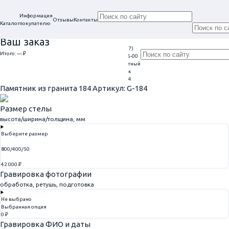
Информация
Отзывы
Контакты
Каталог
покупателю
Ваш заказ
+7 (917)
Проконсультируем
Итого:
— ₽
Ежедневно
113-05-00
в нашем офисе
Обратный
9:00 - 20:00
Перейти к оформлению
г. Самара, ул. Гагарина, 69
звонок
Главная
Эконом, недорогие
Памятник из гранита 184
Памятник из гранита 184
Артикул: G-184
Размер стелы
высота/ширина/толщина, мм
Выберите размер
800/400/50
42 000 ₽
Гравировка фотографии
обработка, ретушь, подготовка
Не выбрано
Выбранная опция
0 ₽
Гравировка ФИО и даты