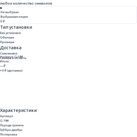
любое количество символов
Не выбрано
Выбранная опция
0 ₽
Тип установки
Без установки
Обычная
Премиум
Доставка
Самовывоз
Артикул: G-184
Самара и область
Итого:
— ₽
+ 0 ₽ (доставка)
Добавить
Купить в 1 клик
Характеристики
Артикул
G-184
Порода гранита
Габбро-диабаз
Полировка