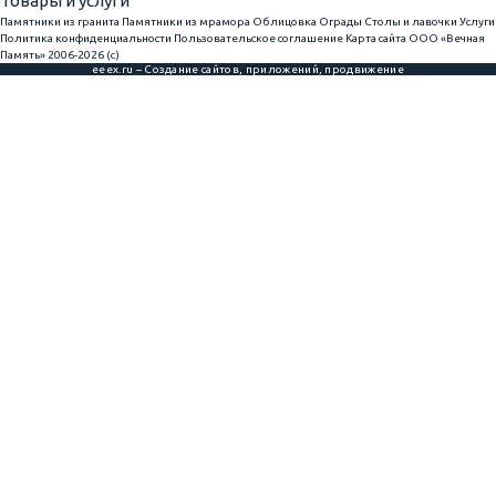
Товары и услуги
Памятники из гранита
Памятники из мрамора
Облицовка
Ограды
Столы и лавочки
Услуги
Политика конфиденциальности
Пользовательское соглашение
Карта сайта
ООО «Вечная
Память» 2006-2026 (с)
eeex.ru – Создание сайтов, приложений, продвижение