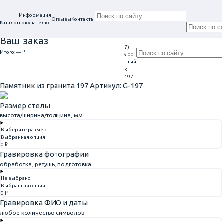
Информация
Отзывы
Контакты
Каталог
покупателю
Ваш заказ
+7 (917)
Проконсультируем
Итого:
— ₽
Ежедневно
113-05-00
в нашем офисе
Обратный
9:00 - 20:00
Перейти к оформлению
г. Самара, ул. Гагарина, 69
звонок
Главная
Памятники из гранита
Памятник из гранита 197
Памятник из гранита 197
Артикул: G-197
Размер стелы
высота/ширина/толщина, мм
Выберите размер
Выбранная опция
0 ₽
Гравировка фотографии
обработка, ретушь, подготовка
Не выбрано
Выбранная опция
0 ₽
Гравировка ФИО и даты
любое количество символов