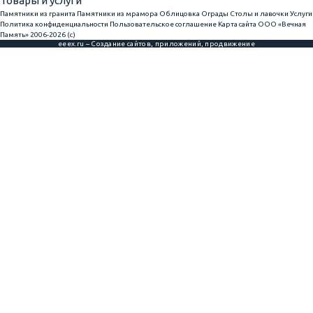
Товары и услуги
Памятники из гранита
Памятники из мрамора
Облицовка
Ограды
Столы и лавочки
Услуги
Политика конфиденциальности
Пользовательское соглашение
Карта сайта
ООО «Вечная
Память» 2006-2026 (с)
eeex.ru – Создание сайтов, приложений, продвижение