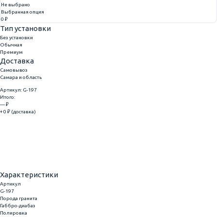
Не выбрано
Выбранная опция
0 ₽
Тип установки
Без установки
Обычная
Премиум
Доставка
Самовывоз
Самара и область
Артикул: G-197
Итого:
— ₽
+ 0 ₽ (доставка)
Добавить
Купить в 1 клик
Характеристики
Артикул
G-197
Порода гранита
Габбро-диабаз
Полировка