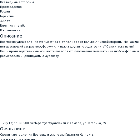
Все видимые стороны
Производство
Россия
Гарантия
30 лет
Цветник и тумба
В комплекте
Описание
Возможно удешевление стоимости за счет полировки только лицевой стороны. Не нашли
интересующий вас размер, форму или нужна другая порода гранита? Свяжитесь с нами!
Наши производственные мощности позволяют изготавливать памятники любой формы и
размеров по индивидуальному заказу.
+7 (917) 113-05-00
vech-pamyat@yandex.ru
г. Самара, ул. Гагарина, 69
О магазине
Сроки изготовления
Доставка и установка
Гарантия
Контакты