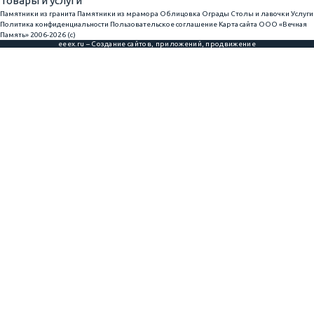
Товары и услуги
Памятники из гранита
Памятники из мрамора
Облицовка
Ограды
Столы и лавочки
Услуги
Политика конфиденциальности
Пользовательское соглашение
Карта сайта
ООО «Вечная
Память» 2006-2026 (с)
eeex.ru – Создание сайтов, приложений, продвижение