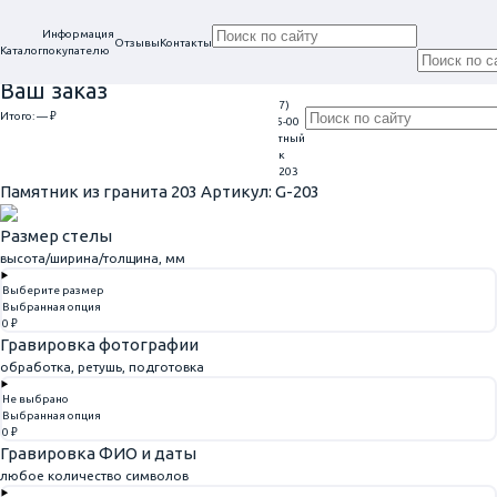
Информация
Отзывы
Контакты
Каталог
покупателю
Ваш заказ
+7 (917)
Проконсультируем
Итого:
— ₽
Ежедневно
113-05-00
в нашем офисе
Обратный
9:00 - 20:00
Перейти к оформлению
г. Самара, ул. Гагарина, 69
звонок
Главная
Памятники из гранита
Памятник из гранита 203
Памятник из гранита 203
Артикул: G-203
Размер стелы
высота/ширина/толщина, мм
Выберите размер
Выбранная опция
0 ₽
Гравировка фотографии
обработка, ретушь, подготовка
Не выбрано
Выбранная опция
0 ₽
Гравировка ФИО и даты
любое количество символов