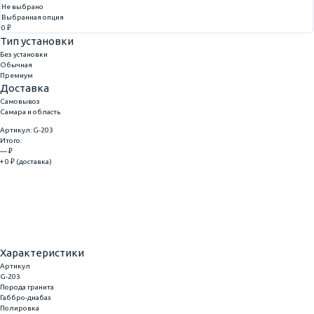
Не выбрано
Выбранная опция
0 ₽
Тип установки
Без установки
Обычная
Премиум
Доставка
Самовывоз
Самара и область
Артикул: G-203
Итого:
— ₽
+ 0 ₽ (доставка)
Добавить
Купить в 1 клик
Характеристики
Артикул
G-203
Порода гранита
Габбро-диабаз
Полировка