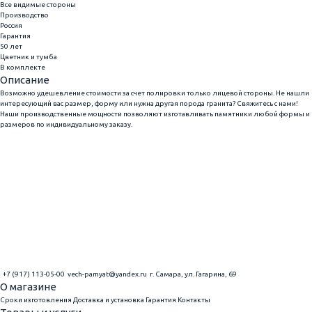
Все видимые стороны
Производство
Россия
Гарантия
50 лет
Цветник и тумба
В комплекте
Описание
Возможно удешевление стоимости за счет полировки только лицевой стороны. Не нашли
интересующий вас размер, форму или нужна другая порода гранита? Свяжитесь с нами!
Наши производственные мощности позволяют изготавливать памятники любой формы и
размеров по индивидуальному заказу.
+7 (917) 113-05-00
vech-pamyat@yandex.ru
г. Самара, ул. Гагарина, 69
О магазине
Сроки изготовления
Доставка и установка
Гарантия
Контакты