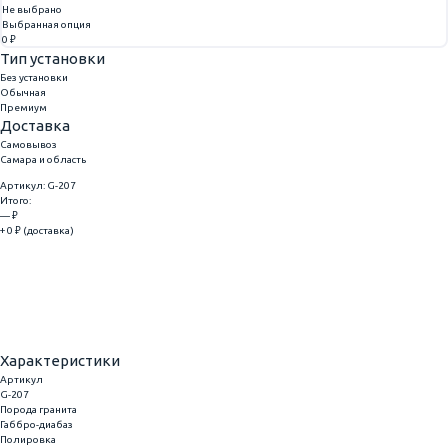
Не выбрано
Выбранная опция
0 ₽
Тип установки
Без установки
Обычная
Премиум
Доставка
Самовывоз
Самара и область
Артикул: G-207
Итого:
— ₽
+ 0 ₽ (доставка)
Добавить
Купить в 1 клик
Характеристики
Артикул
G-207
Порода гранита
Габбро-диабаз
Полировка