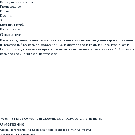
Все видимые стороны
Производство
Россия
Гарантия
30 лет
Цветник и тумба
В комплекте
Описание
Возможно удешевление стоимости за счет полировки только лицевой стороны. Не нашли
интересующий вас размер, форму или нужна другая порода гранита? Свяжитесь с нами!
Наши производственные мощности позволяют изготавливать памятники любой формы и
размеров по индивидуальному заказу.
+7 (917) 113-05-00
vech-pamyat@yandex.ru
г. Самара, ул. Гагарина, 69
О магазине
Сроки изготовления
Доставка и установка
Гарантия
Контакты