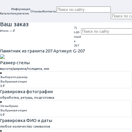
Информация
Отзывы
Контакты
Каталог
покупателю
Ваш заказ
+7 (917)
Проконсультируем
Итого:
— ₽
Ежедневно
113-05-00
в нашем офисе
Обратный
9:00 - 20:00
Перейти к оформлению
г. Самара, ул. Гагарина, 69
звонок
Главная
Памятники из гранита
Памятник из гранита 207
Памятник из гранита 207
Артикул: G-207
Размер стелы
высота/ширина/толщина, мм
Выберите размер
Выбранная опция
0 ₽
Гравировка фотографии
обработка, ретушь, подготовка
Не выбрано
Выбранная опция
0 ₽
Гравировка ФИО и даты
любое количество символов