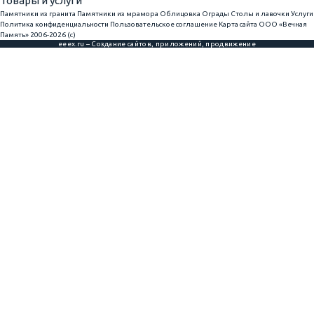
Товары и услуги
Памятники из гранита
Памятники из мрамора
Облицовка
Ограды
Столы и лавочки
Услуги
Политика конфиденциальности
Пользовательское соглашение
Карта сайта
ООО «Вечная
Память» 2006-2026 (с)
eeex.ru – Создание сайтов, приложений, продвижение