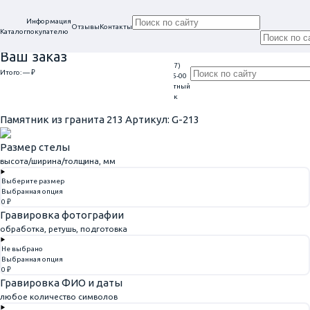
Информация
Отзывы
Контакты
Каталог
покупателю
Ваш заказ
+7 (917)
Проконсультируем
Итого:
— ₽
Ежедневно
113-05-00
в нашем офисе
Обратный
9:00 - 20:00
Перейти к оформлению
г. Самара, ул. Гагарина, 69
звонок
Главная
Элитные
Памятник из гранита 213
Памятник из гранита 213
Артикул: G-213
Размер стелы
высота/ширина/толщина, мм
Выберите размер
Выбранная опция
0 ₽
Гравировка фотографии
обработка, ретушь, подготовка
Не выбрано
Выбранная опция
0 ₽
Гравировка ФИО и даты
любое количество символов