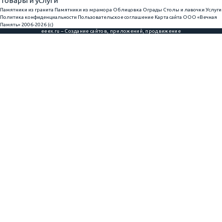
Товары и услуги
Памятники из гранита
Памятники из мрамора
Облицовка
Ограды
Столы и лавочки
Услуги
Политика конфиденциальности
Пользовательское соглашение
Карта сайта
ООО «Вечная
Память» 2006-2026 (с)
eeex.ru – Создание сайтов, приложений, продвижение