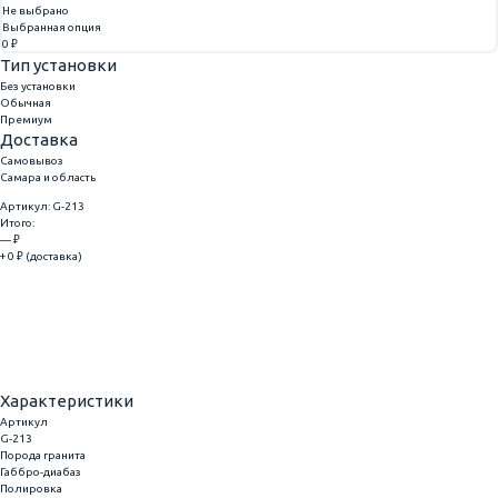
Не выбрано
Выбранная опция
0 ₽
Тип установки
Без установки
Обычная
Премиум
Доставка
Самовывоз
Самара и область
Артикул: G-213
Итого:
— ₽
+ 0 ₽ (доставка)
Добавить
Купить в 1 клик
Характеристики
Артикул
G-213
Порода гранита
Габбро-диабаз
Полировка