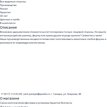
Все видимые стороны
Производство
Россия
Гарантия
30 лет
Цветник и тумба
В комплекте
Описание
Возможно удешевление стоимости за счет полировки только лицевой стороны. Не нашли
интересующий вас размер, форму или нужна другая порода гранита? Свяжитесь с нами!
Наши производственные мощности позволяют изготавливать памятники любой формы и
размеров по индивидуальному заказу.
+7 (917) 113-05-00
vech-pamyat@yandex.ru
г. Самара, ул. Гагарина, 69
О магазине
Сроки изготовления
Доставка и установка
Гарантия
Контакты