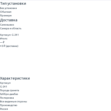
Тип установки
Без установки
Обычная
Премиум
Доставка
Самовывоз
Самара и область
Артикул: G-241
Итого:
— ₽
+ 0 ₽ (доставка)
Добавить
Купить в 1 клик
Характеристики
Артикул
G-241
Порода гранита
Габбро-диабаз
Полировка
Все видимые стороны
Производство
Россия