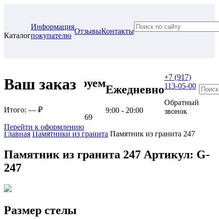
Информация
Отзывы
Контакты
Каталог
покупателю
+7 (917)
Ваш заказ
Проконсультируем
113-05-00
Ежедневно
в нашем офисе
Обратный
Итого:
— ₽
9:00 - 20:00
звонок
г. Самара, ул. Гагарина, 69
Перейти к оформлению
Главная
Памятники из гранита
Памятник из гранита 247
Памятник из гранита 247
Артикул: G-
247
Размер стелы