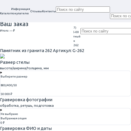
Информация
Отзывы
Контакты
Каталог
покупателю
Ваш заказ
+7 (917)
Проконсультируем
Итого:
— ₽
Ежедневно
113-05-00
в нашем офисе
Обратный
9:00 - 20:00
Перейти к оформлению
г. Самара, ул. Гагарина, 69
звонок
Главная
Памятники из гранита
Памятник из гранита 262
Памятник из гранита 262
Артикул: G-262
Размер стелы
высота/ширина/толщина, мм
Выберите размер
800/400/50
50 000 ₽
Гравировка фотографии
обработка, ретушь, подготовка
Не выбрано
Выбранная опция
0 ₽
Гравировка ФИО и даты