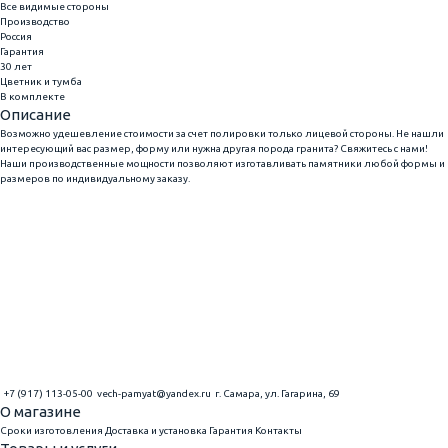
Все видимые стороны
Производство
Россия
Гарантия
30 лет
Цветник и тумба
В комплекте
Описание
Возможно удешевление стоимости за счет полировки только лицевой стороны. Не нашли
интересующий вас размер, форму или нужна другая порода гранита? Свяжитесь с нами!
Наши производственные мощности позволяют изготавливать памятники любой формы и
размеров по индивидуальному заказу.
+7 (917) 113-05-00
vech-pamyat@yandex.ru
г. Самара, ул. Гагарина, 69
О магазине
Сроки изготовления
Доставка и установка
Гарантия
Контакты