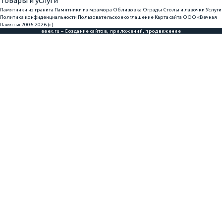
Товары и услуги
Памятники из гранита
Памятники из мрамора
Облицовка
Ограды
Столы и лавочки
Услуги
Политика конфиденциальности
Пользовательское соглашение
Карта сайта
ООО «Вечная
Память» 2006-2026 (с)
eeex.ru – Создание сайтов, приложений, продвижение