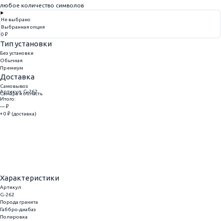
любое количество символов
Не выбрано
Выбранная опция
0 ₽
Тип установки
Без установки
Обычная
Премиум
Доставка
Самовывоз
Артикул: G-262
Самара и область
Итого:
— ₽
+ 0 ₽ (доставка)
Добавить
Купить в 1 клик
Характеристики
Артикул
G-262
Порода гранита
Габбро-диабаз
Полировка