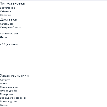
Тип установки
Без установки
Обычная
Премиум
Доставка
Самовывоз
Самара и область
Артикул: G-263
Итого:
— ₽
+ 0 ₽ (доставка)
Добавить
Купить в 1 клик
Характеристики
Артикул
G-263
Порода гранита
Габбро-диабаз
Полировка
Все видимые стороны
Производство
Россия