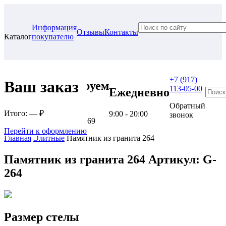
Информация
Отзывы
Контакты
Каталог
покупателю
+7 (917)
Ваш заказ
Проконсультируем
113-05-00
Ежедневно
в нашем офисе
Обратный
Итого:
— ₽
9:00 - 20:00
звонок
г. Самара, ул. Гагарина, 69
Перейти к оформлению
Главная
Элитные
Памятник из гранита 264
Памятник из гранита 264
Артикул: G-
264
Размер стелы