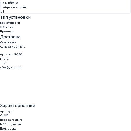
Не выбрано
Выбранная опция
0 ₽
Тип установки
Без установки
Обычная
Премиум
Доставка
Самовывоз
Самара и область
Артикул: G-280
Итого:
— ₽
+ 0 ₽ (доставка)
Добавить
Купить в 1 клик
Характеристики
Артикул
G-280
Порода гранита
Габбро-диабаз
Полировка