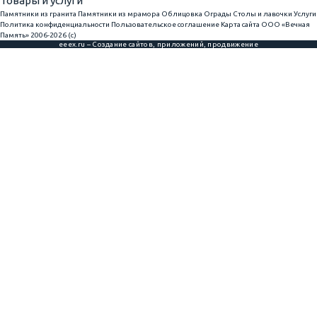
Товары и услуги
Памятники из гранита
Памятники из мрамора
Облицовка
Ограды
Столы и лавочки
Услуги
Политика конфиденциальности
Пользовательское соглашение
Карта сайта
ООО «Вечная
Память» 2006-2026 (с)
eeex.ru – Создание сайтов, приложений, продвижение