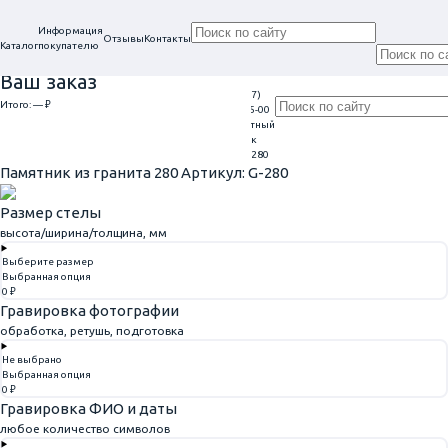
Информация
Отзывы
Контакты
Каталог
покупателю
Ваш заказ
+7 (917)
Проконсультируем
Итого:
— ₽
113-05-00
Ежедневно
в нашем офисе
Обратный
Перейти к оформлению
9:00 - 20:00
г. Самара, ул. Гагарина, 69
звонок
Главная
Памятники из гранита
Памятник из гранита 280
Памятник из гранита 280
Артикул: G-280
Размер стелы
высота/ширина/толщина, мм
Выберите размер
Выбранная опция
0 ₽
Гравировка фотографии
обработка, ретушь, подготовка
Не выбрано
Выбранная опция
0 ₽
Гравировка ФИО и даты
любое количество символов