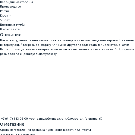
Все видимые стороны
Производство
Россия
Гарантия
50 лет
Цветник и тумба
В комплекте
Описание
Возможно удешевление стоимости за счет полировки только лицевой стороны. Не нашли
интересующий вас размер, форму или нужна другая порода гранита? Свяжитесь с нами!
Наши производственные мощности позволяют изготавливать памятники любой формы и
размеров по индивидуальному заказу.
+7 (917) 113-05-00
vech-pamyat@yandex.ru
г. Самара, ул. Гагарина, 69
О магазине
Сроки изготовления
Доставка и установка
Гарантия
Контакты