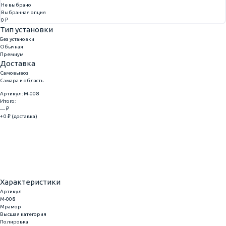
Не выбрано
Выбранная опция
0 ₽
Тип установки
Без установки
Обычная
Премиум
Доставка
Самовывоз
Самара и область
Артикул: M-008
Итого:
— ₽
+ 0 ₽ (доставка)
Добавить
Купить в 1 клик
Характеристики
Артикул
M-008
Мрамор
Высшая категория
Полировка