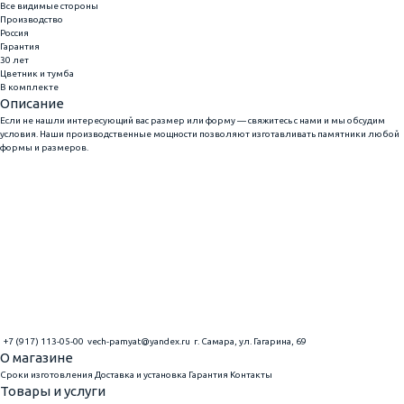
Все видимые стороны
Производство
Россия
Гарантия
30 лет
Цветник и тумба
В комплекте
Описание
Если не нашли интересующий вас размер или форму — свяжитесь с нами и мы обсудим
условия. Наши производственные мощности позволяют изготавливать памятники любой
формы и размеров.
+7 (917) 113-05-00
vech-pamyat@yandex.ru
г. Самара, ул. Гагарина, 69
О магазине
Сроки изготовления
Доставка и установка
Гарантия
Контакты
Товары и услуги