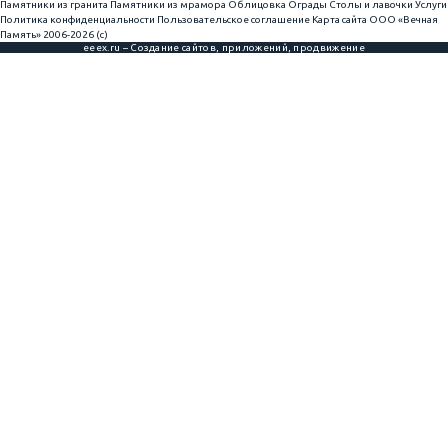
Памятники из гранита
Памятники из мрамора
Облицовка
Ограды
Столы и лавочки
Услуги
Политика конфиденциальности
Пользовательское соглашение
Карта сайта
ООО «Вечная
Память» 2006-2026 (с)
eeex.ru – Создание сайтов, приложений, продвижение