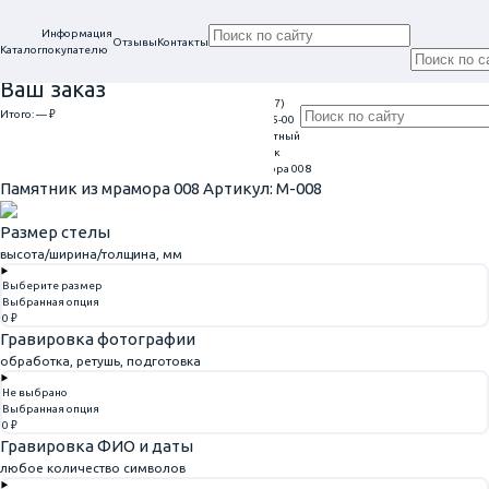
Информация
Отзывы
Контакты
Каталог
покупателю
Ваш заказ
+7 (917)
Проконсультируем
Итого:
— ₽
Ежедневно
113-05-00
в нашем офисе
Обратный
9:00 - 20:00
Перейти к оформлению
г. Самара, ул. Гагарина, 69
звонок
Главная
Памятники из мрамора
Памятник из мрамора 008
Памятник из мрамора 008
Артикул: M-008
Размер стелы
высота/ширина/толщина, мм
Выберите размер
Выбранная опция
0 ₽
Гравировка фотографии
обработка, ретушь, подготовка
Не выбрано
Выбранная опция
0 ₽
Гравировка ФИО и даты
любое количество символов