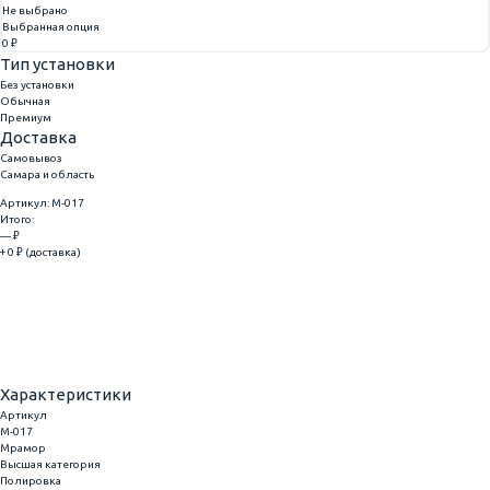
Не выбрано
Выбранная опция
0 ₽
Тип установки
Без установки
Обычная
Премиум
Доставка
Самовывоз
Самара и область
Артикул: M-017
Итого:
— ₽
+ 0 ₽ (доставка)
Добавить
Купить в 1 клик
Характеристики
Артикул
M-017
Мрамор
Высшая категория
Полировка