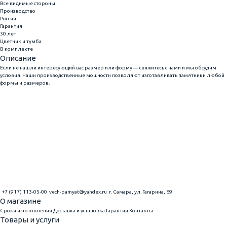
Все видимые стороны
Производство
Россия
Гарантия
30 лет
Цветник и тумба
В комплекте
Описание
Если не нашли интересующий вас размер или форму — свяжитесь с нами и мы обсудим
условия. Наши производственные мощности позволяют изготавливать памятники любой
формы и размеров.
+7 (917) 113-05-00
vech-pamyat@yandex.ru
г. Самара, ул. Гагарина, 69
О магазине
Сроки изготовления
Доставка и установка
Гарантия
Контакты
Товары и услуги