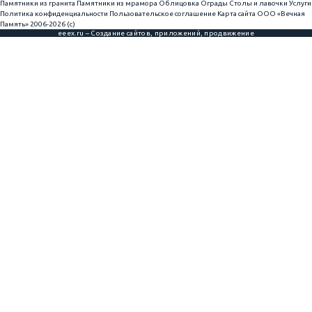
Памятники из гранита
Памятники из мрамора
Облицовка
Ограды
Столы и лавочки
Услуги
Политика конфиденциальности
Пользовательское соглашение
Карта сайта
ООО «Вечная
Память» 2006-2026 (с)
eeex.ru – Создание сайтов, приложений, продвижение