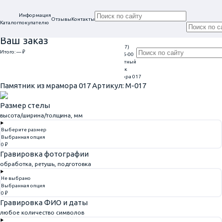
Информация
Отзывы
Контакты
Каталог
покупателю
Ваш заказ
+7 (917)
Проконсультируем
Итого:
— ₽
Ежедневно
113-05-00
в нашем офисе
Обратный
9:00 - 20:00
Перейти к оформлению
г. Самара, ул. Гагарина, 69
звонок
Главная
Памятники из мрамора
Памятник из мрамора 017
Памятник из мрамора 017
Артикул: M-017
Размер стелы
высота/ширина/толщина, мм
Выберите размер
Выбранная опция
0 ₽
Гравировка фотографии
обработка, ретушь, подготовка
Не выбрано
Выбранная опция
0 ₽
Гравировка ФИО и даты
любое количество символов