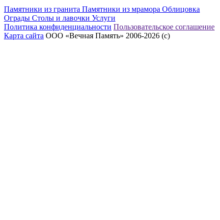
Памятники из гранита
Памятники из мрамора
Облицовка
Ограды
Столы и лавочки
Услуги
Политика конфиденциальности
Пользовательское соглашение
Карта сайта
ООО «Вечная Память» 2006-2026 (с)
eeex.ru – Создание сайтов, приложений, продвижение