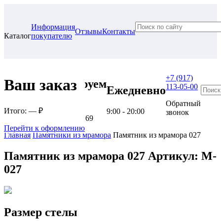
Информация
Отзывы
Контакты
Каталог
покупателю
+7 (917)
Ваш заказ
Проконсультируем
113-05-00
Ежедневно
в нашем офисе
Обратный
Итого:
— ₽
9:00 - 20:00
звонок
г. Самара, ул. Гагарина, 69
Перейти к оформлению
Главная
Памятники из мрамора
Памятник из мрамора 027
Памятник из мрамора 027
Артикул: M-
027
Размер стелы