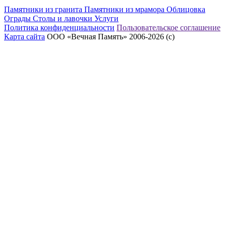
Памятники из гранита
Памятники из мрамора
Облицовка
Ограды
Столы и лавочки
Услуги
Политика конфиденциальности
Пользовательское соглашение
Карта сайта
ООО «Вечная Память» 2006-2026 (с)
eeex.ru – Создание сайтов, приложений, продвижение