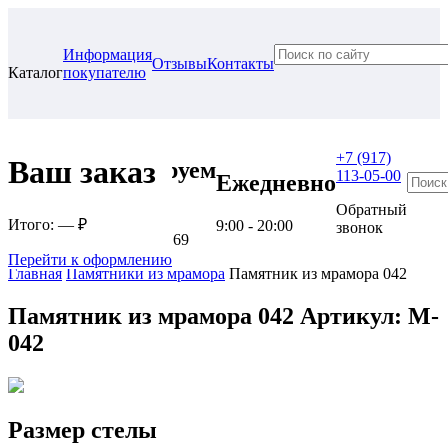
Информация
Отзывы
Контакты
Каталог
покупателю
+7 (917)
Ваш заказ
Проконсультируем
113-05-00
Ежедневно
в нашем офисе
Обратный
Итого:
— ₽
9:00 - 20:00
звонок
г. Самара, ул. Гагарина, 69
Перейти к оформлению
Главная
Памятники из мрамора
Памятник из мрамора 042
Памятник из мрамора 042
Артикул: M-
042
Размер стелы