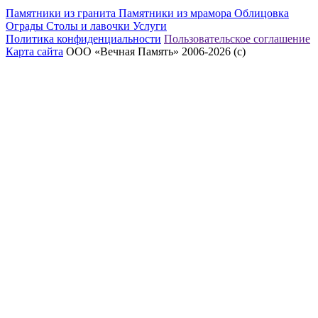
Памятники из гранита
Памятники из мрамора
Облицовка
Ограды
Столы и лавочки
Услуги
Политика конфиденциальности
Пользовательское соглашение
Карта сайта
ООО «Вечная Память» 2006-2026 (с)
eeex.ru – Создание сайтов, приложений, продвижение