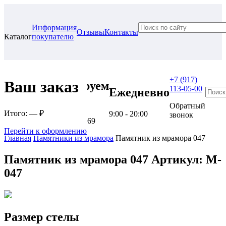
Информация
Отзывы
Контакты
Каталог
покупателю
+7 (917)
Ваш заказ
Проконсультируем
113-05-00
Ежедневно
в нашем офисе
Обратный
Итого:
— ₽
9:00 - 20:00
звонок
г. Самара, ул. Гагарина, 69
Перейти к оформлению
Главная
Памятники из мрамора
Памятник из мрамора 047
Памятник из мрамора 047
Артикул: M-
047
Размер стелы