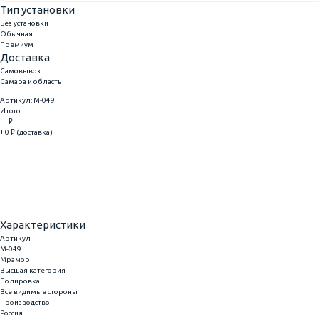
Тип установки
Без установки
Обычная
Премиум
Доставка
Самовывоз
Самара и область
Артикул: M-049
Итого:
— ₽
+ 0 ₽ (доставка)
Добавить
Купить в 1 клик
Характеристики
Артикул
M-049
Мрамор
Высшая категория
Полировка
Все видимые стороны
Производство
Россия