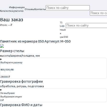
Информация
Отзывы
Контакты
Каталог
покупателю
Ваш заказ
+7 (917)
Проконсультируем
Итого:
— ₽
Ежедневно
113-05-00
в нашем офисе
Обратный
9:00 - 20:00
Перейти к оформлению
г. Самара, ул. Гагарина, 69
звонок
Главная
Памятники из мрамора
Памятник из мрамора 050
Памятник из мрамора 050
Артикул: M-050
Размер стелы
высота/ширина/толщина, мм
Выберите размер
800/500/80
28 000 ₽
Гравировка фотографии
обработка, ретушь, подготовка
Не выбрано
Выбранная опция
0 ₽
Гравировка ФИО и даты