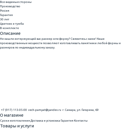
Все видимые стороны
Производство
Россия
Гарантия
30 лет
Цветник и тумба
В комплекте
Описание
Не нашли интересующий вас размер или форму? Свяжитесь с нами! Наши
производственные мощности позволяют изготавливать памятники любой формы и
размеров по индивидуальному заказу.
+7 (917) 113-05-00
vech-pamyat@yandex.ru
г. Самара, ул. Гагарина, 69
О магазине
Сроки изготовления
Доставка и установка
Гарантия
Контакты
Товары и услуги