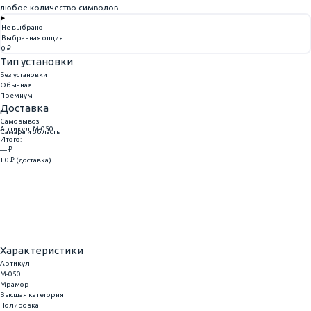
любое количество символов
Не выбрано
Выбранная опция
0 ₽
Тип установки
Без установки
Обычная
Премиум
Доставка
Самовывоз
Артикул: M-050
Самара и область
Итого:
— ₽
+ 0 ₽ (доставка)
Добавить
Купить в 1 клик
Характеристики
Артикул
M-050
Мрамор
Высшая категория
Полировка