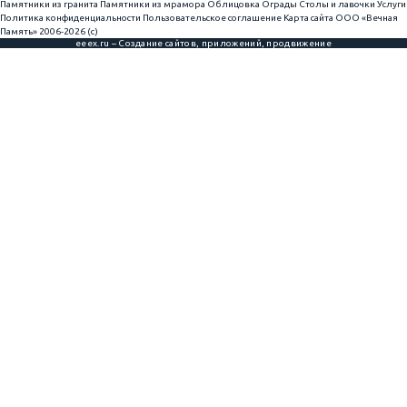
Памятники из гранита
Памятники из мрамора
Облицовка
Ограды
Столы и лавочки
Услуги
Политика конфиденциальности
Пользовательское соглашение
Карта сайта
ООО «Вечная
Память» 2006-2026 (с)
eeex.ru – Создание сайтов, приложений, продвижение