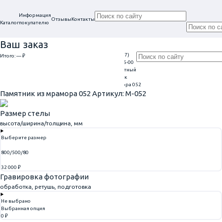
Информация
Отзывы
Контакты
Каталог
покупателю
Ваш заказ
Проконсультируем
+7 (917)
Итого:
— ₽
Ежедневно
в нашем офисе
113-05-00
9:00 - 20:00
Обратный
Перейти к оформлению
г. Самара, ул. Гагарина, 69
звонок
Главная
Памятники из мрамора
Памятник из мрамора 052
Памятник из мрамора 052
Артикул: M-052
Размер стелы
высота/ширина/толщина, мм
Выберите размер
800/500/80
32 000 ₽
Гравировка фотографии
обработка, ретушь, подготовка
Не выбрано
Выбранная опция
0 ₽