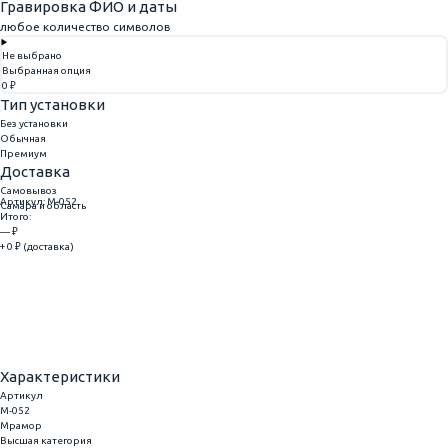
Гравировка ФИО и даты
любое количество символов
Не выбрано
Выбранная опция
0 ₽
Тип установки
Без установки
Обычная
Премиум
Доставка
Самовывоз
Артикул: M-052
Самара и область
Итого:
— ₽
+ 0 ₽ (доставка)
Добавить
Купить в 1 клик
Характеристики
Артикул
M-052
Мрамор
Высшая категория