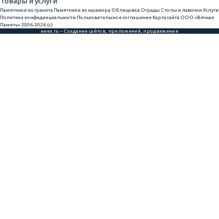
Товары и услуги
Памятники из гранита
Памятники из мрамора
Облицовка
Ограды
Столы и лавочки
Услуги
Политика конфиденциальности
Пользовательское соглашение
Карта сайта
ООО «Вечная
Память» 2006-2026 (с)
eeex.ru – Создание сайтов, приложений, продвижение