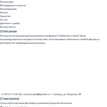
Полировка
Все видимые стороны
Производство
Россия
Гарантия
30 лет
Цветник и тумба
В комплекте
Описание
Не нашли интересующий вас размер или форму? Свяжитесь с нами! Наши
производственные мощности позволяют изготавливать памятники любой формы и
размеров по индивидуальному заказу.
+7 (917) 113-05-00
vech-pamyat@yandex.ru
г. Самара, ул. Гагарина, 69
О магазине
Сроки изготовления
Доставка и установка
Гарантия
Контакты