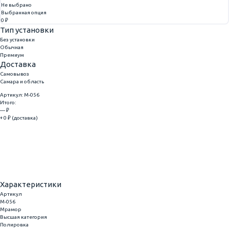
Не выбрано
Выбранная опция
0 ₽
Тип установки
Без установки
Обычная
Премиум
Доставка
Самовывоз
Самара и область
Артикул: M-056
Итого:
— ₽
+ 0 ₽ (доставка)
Добавить
Купить в 1 клик
Характеристики
Артикул
M-056
Мрамор
Высшая категория
Полировка