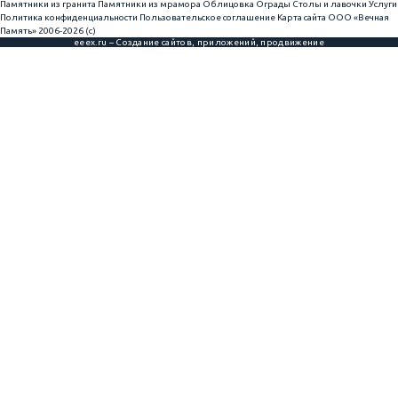
Памятники из гранита
Памятники из мрамора
Облицовка
Ограды
Столы и лавочки
Услуги
Политика конфиденциальности
Пользовательское соглашение
Карта сайта
ООО «Вечная
Память» 2006-2026 (с)
eeex.ru – Создание сайтов, приложений, продвижение