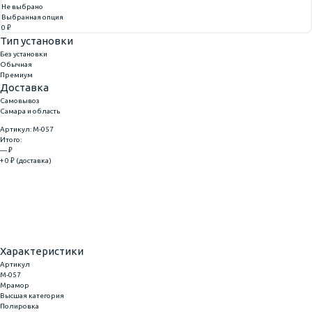
Не выбрано
Выбранная опция
0 ₽
Тип установки
Без установки
Обычная
Премиум
Доставка
Самовывоз
Самара и область
Артикул: M-057
Итого:
— ₽
+ 0 ₽ (доставка)
Добавить
Купить в 1 клик
Характеристики
Артикул
M-057
Мрамор
Высшая категория
Полировка