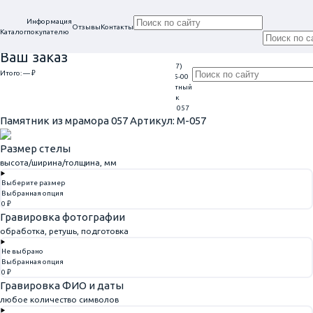
Информация
Отзывы
Контакты
Каталог
покупателю
Ваш заказ
+7 (917)
Проконсультируем
Итого:
— ₽
Ежедневно
113-05-00
в нашем офисе
Обратный
9:00 - 20:00
Перейти к оформлению
г. Самара, ул. Гагарина, 69
звонок
Главная
Семейные, двойные
Памятник из мрамора 057
Памятник из мрамора 057
Артикул: M-057
Размер стелы
высота/ширина/толщина, мм
Выберите размер
Выбранная опция
0 ₽
Гравировка фотографии
обработка, ретушь, подготовка
Не выбрано
Выбранная опция
0 ₽
Гравировка ФИО и даты
любое количество символов