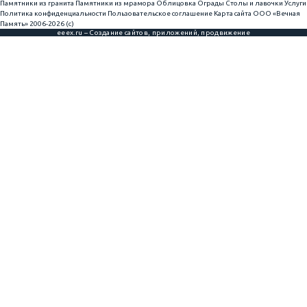
Памятники из гранита
Памятники из мрамора
Облицовка
Ограды
Столы и лавочки
Услуги
Политика конфиденциальности
Пользовательское соглашение
Карта сайта
ООО «Вечная
Память» 2006-2026 (с)
eeex.ru – Создание сайтов, приложений, продвижение