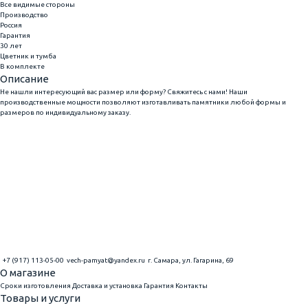
Все видимые стороны
Производство
Россия
Гарантия
30 лет
Цветник и тумба
В комплекте
Описание
Не нашли интересующий вас размер или форму? Свяжитесь с нами! Наши
производственные мощности позволяют изготавливать памятники любой формы и
размеров по индивидуальному заказу.
+7 (917) 113-05-00
vech-pamyat@yandex.ru
г. Самара, ул. Гагарина, 69
О магазине
Сроки изготовления
Доставка и установка
Гарантия
Контакты
Товары и услуги