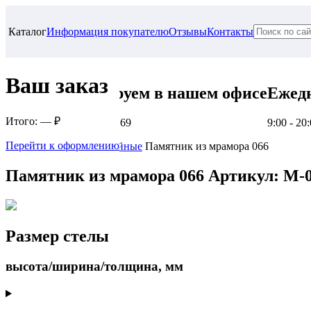
Каталог
Информация покупателю
Отзывы
Контакты
Ваш заказ
Проконсультируем в нашем офисе
Ежед
Итого:
— ₽
г. Самара, ул. Гагарина, 69
9:00 - 20
Перейти к оформлению
Главная
Семейные, двойные
Памятник из мрамора 066
Памятник из мрамора 066
Артикул: M-
Размер стелы
высота/ширина/толщина, мм