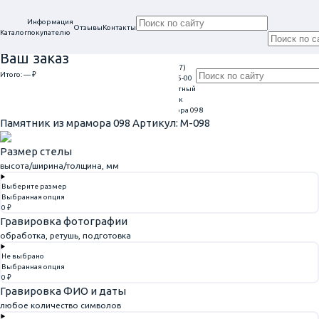
Информация
Отзывы
Контакты
Каталог
покупателю
Ваш заказ
+7 (917)
Проконсультируем
Итого:
— ₽
Ежедневно
113-05-00
в нашем офисе
Обратный
9:00 - 20:00
Перейти к оформлению
г. Самара, ул. Гагарина, 69
звонок
Главная
Памятники из мрамора
Памятник из мрамора 098
Памятник из мрамора 098
Артикул: M-098
Размер стелы
высота/ширина/толщина, мм
Выберите размер
Выбранная опция
0 ₽
Гравировка фотографии
обработка, ретушь, подготовка
Не выбрано
Выбранная опция
0 ₽
Гравировка ФИО и даты
любое количество символов