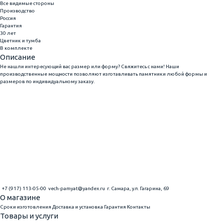
Все видимые стороны
Производство
Россия
Гарантия
30 лет
Цветник и тумба
В комплекте
Описание
Не нашли интересующий вас размер или форму? Свяжитесь с нами! Наши
производственные мощности позволяют изготавливать памятники любой формы и
размеров по индивидуальному заказу.
+7 (917) 113-05-00
vech-pamyat@yandex.ru
г. Самара, ул. Гагарина, 69
О магазине
Сроки изготовления
Доставка и установка
Гарантия
Контакты
Товары и услуги