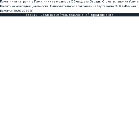
Памятники из гранита
Памятники из мрамора
Облицовка
Ограды
Столы и лавочки
Услуги
Политика конфиденциальности
Пользовательское соглашение
Карта сайта
ООО «Вечная
Память» 2006-2026 (с)
eeex.ru – Создание сайтов, приложений, продвижение