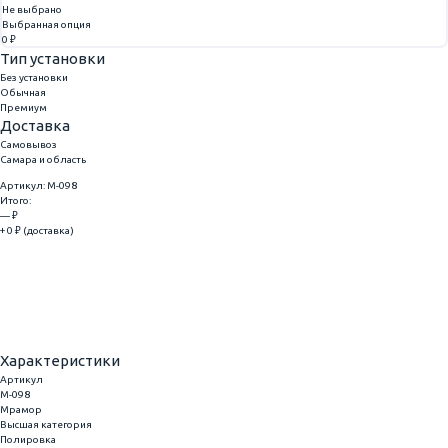
Не выбрано
Выбранная опция
0 ₽
Тип установки
Без установки
Обычная
Премиум
Доставка
Самовывоз
Самара и область
Артикул: M-098
Итого:
— ₽
+ 0 ₽ (доставка)
Добавить
Купить в 1 клик
Характеристики
Артикул
M-098
Мрамор
Высшая категория
Полировка