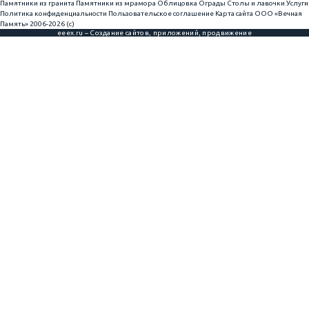
Памятники из гранита
Памятники из мрамора
Облицовка
Ограды
Столы и лавочки
Услуги
Политика конфиденциальности
Пользовательское соглашение
Карта сайта
ООО «Вечная
Память» 2006-2026 (с)
eeex.ru – Создание сайтов, приложений, продвижение