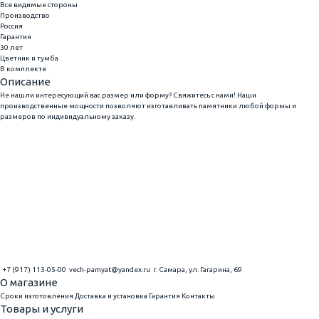
Все видимые стороны
Производство
Россия
Гарантия
30 лет
Цветник и тумба
В комплекте
Описание
Не нашли интересующий вас размер или форму? Свяжитесь с нами! Наши
производственные мощности позволяют изготавливать памятники любой формы и
размеров по индивидуальному заказу.
+7 (917) 113-05-00
vech-pamyat@yandex.ru
г. Самара, ул. Гагарина, 69
О магазине
Сроки изготовления
Доставка и установка
Гарантия
Контакты
Товары и услуги