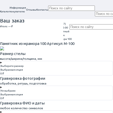
Информация
Отзывы
Контакты
Каталог
покупателю
Ваш заказ
+7 (917)
Проконсультируем
Итого:
— ₽
Ежедневно
113-05-00
в нашем офисе
Обратный
9:00 - 20:00
Перейти к оформлению
г. Самара, ул. Гагарина, 69
звонок
Главная
Памятники из мрамора
Памятник из мрамора 100
Памятник из мрамора 100
Артикул: M-100
Размер стелы
высота/ширина/толщина, мм
Выберите размер
Выбранная опция
0 ₽
Гравировка фотографии
обработка, ретушь, подготовка
Не выбрано
Выбранная опция
0 ₽
Гравировка ФИО и даты
любое количество символов