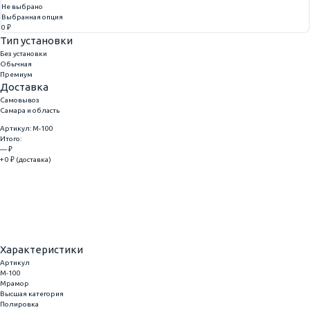
Не выбрано
Выбранная опция
0 ₽
Тип установки
Без установки
Обычная
Премиум
Доставка
Самовывоз
Самара и область
Артикул: M-100
Итого:
— ₽
+ 0 ₽ (доставка)
Добавить
Купить в 1 клик
Характеристики
Артикул
M-100
Мрамор
Высшая категория
Полировка