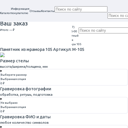
Информация
Отзывы
Контакты
Каталог
покупателю
Ваш заказ
+7 (917)
Проконсультируем
Итого:
— ₽
Ежедневно
113-05-00
в нашем офисе
Обратный
9:00 - 20:00
Перейти к оформлению
г. Самара, ул. Гагарина, 69
звонок
Главная
Памятники из мрамора
Памятник из мрамора 105
Памятник из мрамора 105
Артикул: M-105
Размер стелы
высота/ширина/толщина, мм
Выберите размер
Выбранная опция
0 ₽
Гравировка фотографии
обработка, ретушь, подготовка
Не выбрано
Выбранная опция
0 ₽
Гравировка ФИО и даты
любое количество символов