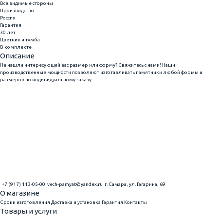
Все видимые стороны
Производство
Россия
Гарантия
30 лет
Цветник и тумба
В комплекте
Описание
Не нашли интересующий вас размер или форму? Свяжитесь с нами! Наши
производственные мощности позволяют изготавливать памятники любой формы и
размеров по индивидуальному заказу.
+7 (917) 113-05-00
vech-pamyat@yandex.ru
г. Самара, ул. Гагарина, 69
О магазине
Сроки изготовления
Доставка и установка
Гарантия
Контакты
Товары и услуги