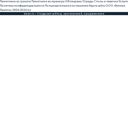
Памятники из гранита
Памятники из мрамора
Облицовка
Ограды
Столы и лавочки
Услуги
Политика конфиденциальности
Пользовательское соглашение
Карта сайта
ООО «Вечная
Память» 2006-2026 (с)
eeex.ru – Создание сайтов, приложений, продвижение