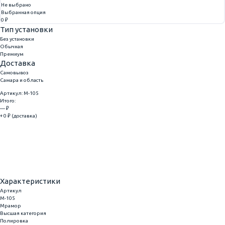
Не выбрано
Выбранная опция
0 ₽
Тип установки
Без установки
Обычная
Премиум
Доставка
Самовывоз
Самара и область
Артикул: M-105
Итого:
— ₽
+ 0 ₽ (доставка)
Добавить
Купить в 1 клик
Характеристики
Артикул
M-105
Мрамор
Высшая категория
Полировка