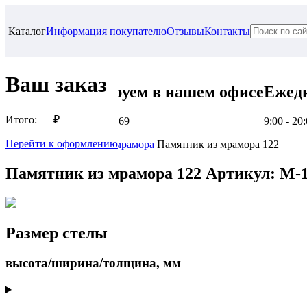
Каталог
Информация покупателю
Отзывы
Контакты
Ваш заказ
Проконсультируем в нашем офисе
Ежед
Итого:
— ₽
г. Самара, ул. Гагарина, 69
9:00 - 20
Перейти к оформлению
Главная
Памятники из мрамора
Памятник из мрамора 122
Памятник из мрамора 122
Артикул: M-
Размер стелы
высота/ширина/толщина, мм