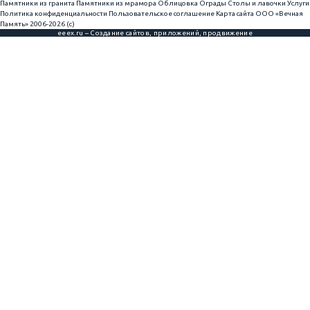
Памятники из гранита
Памятники из мрамора
Облицовка
Ограды
Столы и лавочки
Услуги
Политика конфиденциальности
Пользовательское соглашение
Карта сайта
ООО «Вечная
Память» 2006-2026 (с)
eeex.ru – Создание сайтов, приложений, продвижение