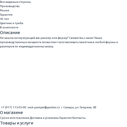
Все видимые стороны
Производство
Россия
Гарантия
30 лет
Цветник и тумба
В комплекте
Описание
Не нашли интересующий вас размер или форму? Свяжитесь с нами! Наши
производственные мощности позволяют изготавливать памятники любой формы и
размеров по индивидуальному заказу.
+7 (917) 113-05-00
vech-pamyat@yandex.ru
г. Самара, ул. Гагарина, 69
О магазине
Сроки изготовления
Доставка и установка
Гарантия
Контакты
Товары и услуги