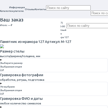
Информация
Отзывы
Контакты
Каталог
покупателю
Ваш заказ
+7 (917)
Проконсультируем
Итого:
— ₽
Ежедневно
113-05-00
в нашем офисе
Обратный
9:00 - 20:00
Перейти к оформлению
г. Самара, ул. Гагарина, 69
звонок
Главная
Памятники из мрамора
Памятник из мрамора 127
Памятник из мрамора 127
Артикул: M-127
Размер стелы
высота/ширина/толщина, мм
Выберите размер
Выбранная опция
0 ₽
Гравировка фотографии
обработка, ретушь, подготовка
Не выбрано
Выбранная опция
0 ₽
Гравировка ФИО и даты
любое количество символов