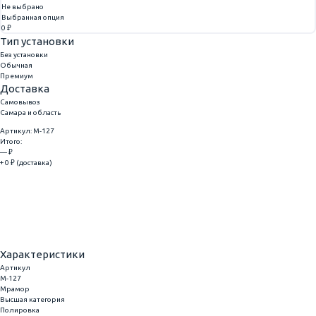
Не выбрано
Выбранная опция
0 ₽
Тип установки
Без установки
Обычная
Премиум
Доставка
Самовывоз
Самара и область
Артикул: M-127
Итого:
— ₽
+ 0 ₽ (доставка)
Добавить
Купить в 1 клик
Характеристики
Артикул
M-127
Мрамор
Высшая категория
Полировка