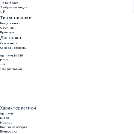
Не выбрано
Выбранная опция
0 ₽
Тип установки
Без установки
Обычная
Премиум
Доставка
Самовывоз
Самара и область
Артикул: M-130
Итого:
— ₽
+ 0 ₽ (доставка)
Добавить
Купить в 1 клик
Характеристики
Артикул
M-130
Мрамор
Высшая категория
Полировка