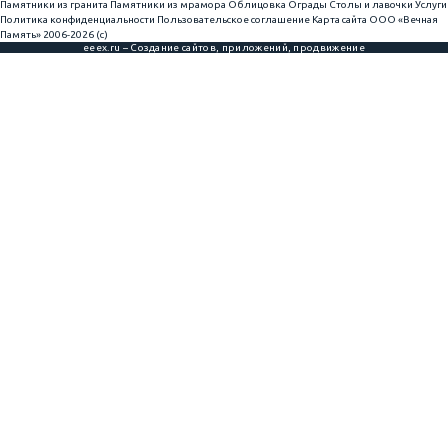
Памятники из гранита
Памятники из мрамора
Облицовка
Ограды
Столы и лавочки
Услуги
Политика конфиденциальности
Пользовательское соглашение
Карта сайта
ООО «Вечная
Память» 2006-2026 (с)
eeex.ru – Создание сайтов, приложений, продвижение