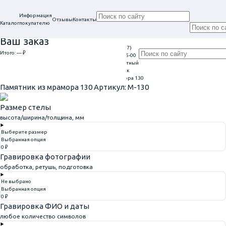
Информация
Отзывы
Контакты
Каталог
покупателю
Ваш заказ
+7 (917)
Проконсультируем
Итого:
— ₽
Ежедневно
113-05-00
в нашем офисе
Обратный
9:00 - 20:00
Перейти к оформлению
г. Самара, ул. Гагарина, 69
звонок
Главная
Памятники из мрамора
Памятник из мрамора 130
Памятник из мрамора 130
Артикул: M-130
Размер стелы
высота/ширина/толщина, мм
Выберите размер
Выбранная опция
0 ₽
Гравировка фотографии
обработка, ретушь, подготовка
Не выбрано
Выбранная опция
0 ₽
Гравировка ФИО и даты
любое количество символов