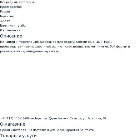
Все видимые стороны
Производство
Россия
Гарантия
30 лет
Цветник и тумба
В комплекте
Описание
Не нашли интересующий вас размер или форму? Свяжитесь с нами! Наши
производственные мощности позволяют изготавливать памятники любой формы и
размеров по индивидуальному заказу.
+7 (917) 113-05-00
vech-pamyat@yandex.ru
г. Самара, ул. Гагарина, 69
О магазине
Сроки изготовления
Доставка и установка
Гарантия
Контакты
Товары и услуги