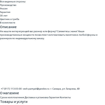
Все видимые стороны
Производство
Россия
Гарантия
30 лет
Цветник и тумба
В комплекте
Описание
Не нашли интересующий вас размер или форму? Свяжитесь с нами! Наши
производственные мощности позволяют изготавливать памятники любой формы и
размеров по индивидуальному заказу.
+7 (917) 113-05-00
vech-pamyat@yandex.ru
г. Самара, ул. Гагарина, 69
О магазине
Сроки изготовления
Доставка и установка
Гарантия
Контакты
Товары и услуги