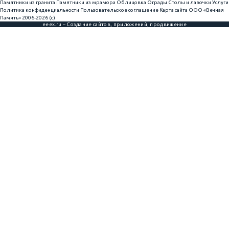
Памятники из гранита
Памятники из мрамора
Облицовка
Ограды
Столы и лавочки
Услуги
Политика конфиденциальности
Пользовательское соглашение
Карта сайта
ООО «Вечная
Память» 2006-2026 (с)
eeex.ru – Создание сайтов, приложений, продвижение