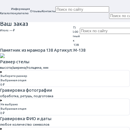
Информация
Отзывы
Контакты
Каталог
покупателю
Ваш заказ
+7 (917)
Проконсультируем
Итого:
— ₽
Ежедневно
113-05-00
в нашем офисе
Обратный
9:00 - 20:00
Перейти к оформлению
г. Самара, ул. Гагарина, 69
звонок
Главная
Семейные, двойные
Памятник из мрамора 138
Памятник из мрамора 138
Артикул: M-138
Размер стелы
высота/ширина/толщина, мм
Выберите размер
Выбранная опция
0 ₽
Гравировка фотографии
обработка, ретушь, подготовка
Не выбрано
Выбранная опция
0 ₽
Гравировка ФИО и даты
любое количество символов