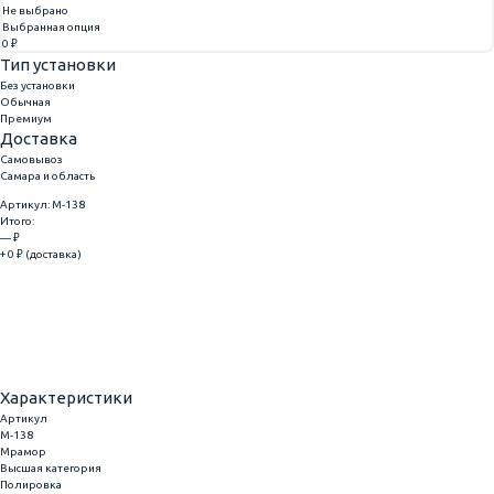
Не выбрано
Выбранная опция
0 ₽
Тип установки
Без установки
Обычная
Премиум
Доставка
Самовывоз
Самара и область
Артикул: M-138
Итого:
— ₽
+ 0 ₽ (доставка)
Добавить
Купить в 1 клик
Характеристики
Артикул
M-138
Мрамор
Высшая категория
Полировка