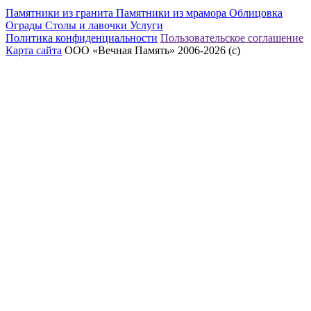
Памятники из гранита
Памятники из мрамора
Облицовка
Ограды
Столы и лавочки
Услуги
Политика конфиденциальности
Пользовательское соглашение
Карта сайта
ООО «Вечная Память» 2006-2026 (с)
eeex.ru – Создание сайтов, приложений, продвижение