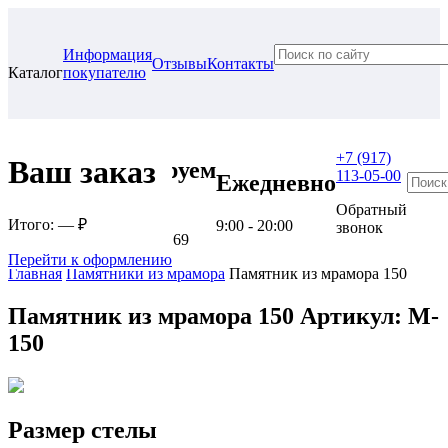
Информация
Отзывы
Контакты
Каталог
покупателю
+7 (917)
Ваш заказ
Проконсультируем
113-05-00
Ежедневно
в нашем офисе
Обратный
Итого:
— ₽
9:00 - 20:00
звонок
г. Самара, ул. Гагарина, 69
Перейти к оформлению
Главная
Памятники из мрамора
Памятник из мрамора 150
Памятник из мрамора 150
Артикул: M-
150
Размер стелы