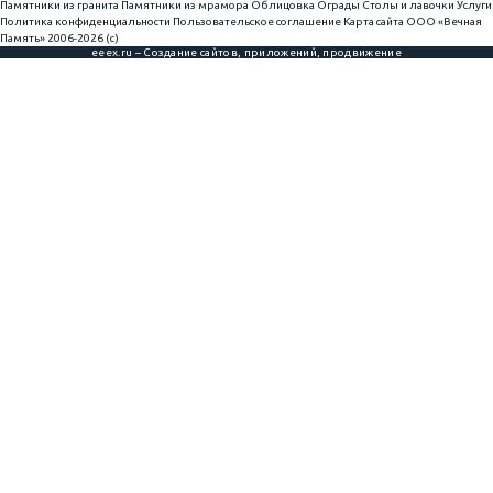
Памятники из гранита
Памятники из мрамора
Облицовка
Ограды
Столы и лавочки
Услуги
Политика конфиденциальности
Пользовательское соглашение
Карта сайта
ООО «Вечная
Память» 2006-2026 (с)
eeex.ru – Создание сайтов, приложений, продвижение