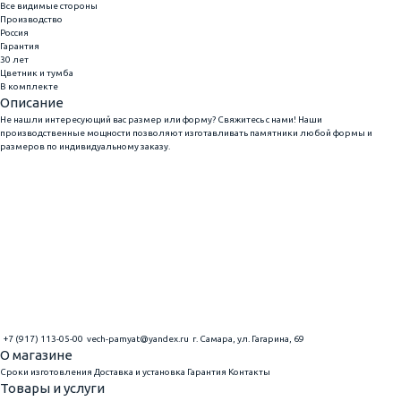
Все видимые стороны
Производство
Россия
Гарантия
30 лет
Цветник и тумба
В комплекте
Описание
Не нашли интересующий вас размер или форму? Свяжитесь с нами! Наши
производственные мощности позволяют изготавливать памятники любой формы и
размеров по индивидуальному заказу.
+7 (917) 113-05-00
vech-pamyat@yandex.ru
г. Самара, ул. Гагарина, 69
О магазине
Сроки изготовления
Доставка и установка
Гарантия
Контакты
Товары и услуги