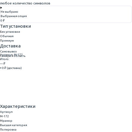
любое количество символов
Не выбрано
Выбранная опция
0 ₽
Тип установки
Без установки
Обычная
Премиум
Доставка
Самовывоз
Артикул: M-172
Самара и область
Итого:
— ₽
+ 0 ₽ (доставка)
Добавить
Купить в 1 клик
Характеристики
Артикул
M-172
Мрамор
Высшая категория
Полировка