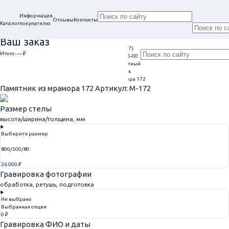
Информация
Отзывы
Контакты
Каталог
покупателю
Ваш заказ
+7 (917)
Проконсультируем
Итого:
— ₽
Ежедневно
113-05-00
в нашем офисе
Обратный
9:00 - 20:00
Перейти к оформлению
г. Самара, ул. Гагарина, 69
звонок
Главная
Памятники из мрамора
Памятник из мрамора 172
Памятник из мрамора 172
Артикул: M-172
Размер стелы
высота/ширина/толщина, мм
Выберите размер
800/500/80
26 000 ₽
Гравировка фотографии
обработка, ретушь, подготовка
Не выбрано
Выбранная опция
0 ₽
Гравировка ФИО и даты