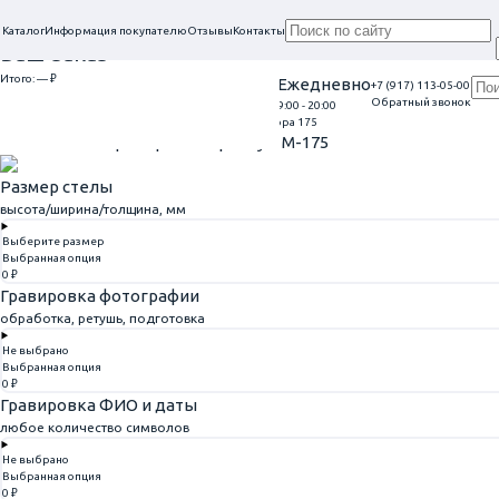
Каталог
Информация покупателю
Отзывы
Контакты
Ваш заказ
Итого:
— ₽
Проконсультируем в нашем офисе
Ежедневно
+7 (917) 113-05-00
Обратный звонок
г. Самара, ул. Гагарина, 69
9:00 - 20:00
Перейти к оформлению
Главная
Памятники из мрамора
Памятник из мрамора 175
Памятник из мрамора 175
Артикул: M-175
Размер стелы
высота/ширина/толщина, мм
Выберите размер
Выбранная опция
0 ₽
Гравировка фотографии
обработка, ретушь, подготовка
Не выбрано
Выбранная опция
0 ₽
Гравировка ФИО и даты
любое количество символов
Не выбрано
Выбранная опция
0 ₽