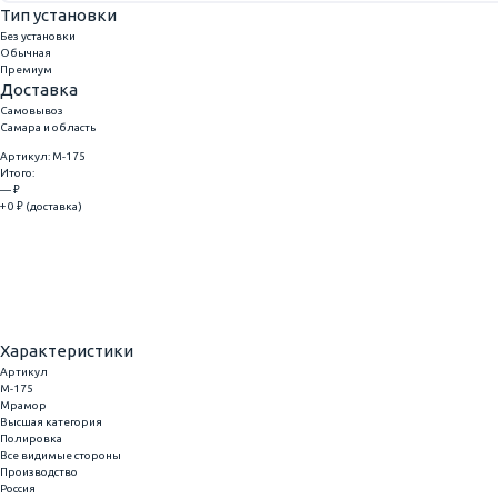
Тип установки
Без установки
Обычная
Премиум
Доставка
Самовывоз
Самара и область
Артикул: M-175
Итого:
— ₽
+ 0 ₽ (доставка)
Добавить
Купить в 1 клик
Характеристики
Артикул
M-175
Мрамор
Высшая категория
Полировка
Все видимые стороны
Производство
Россия