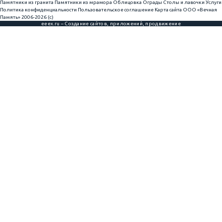
Памятники из гранита
Памятники из мрамора
Облицовка
Ограды
Столы и лавочки
Услуги
Политика конфиденциальности
Пользовательское соглашение
Карта сайта
ООО «Вечная
Память» 2006-2026 (с)
eeex.ru – Создание сайтов, приложений, продвижение