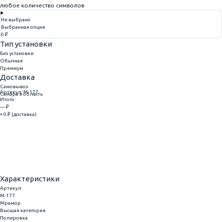
любое количество символов
Не выбрано
Выбранная опция
0 ₽
Тип установки
Без установки
Обычная
Премиум
Доставка
Самовывоз
Артикул: M-177
Самара и область
Итого:
— ₽
+ 0 ₽ (доставка)
Добавить
Купить в 1 клик
Характеристики
Артикул
M-177
Мрамор
Высшая категория
Полировка