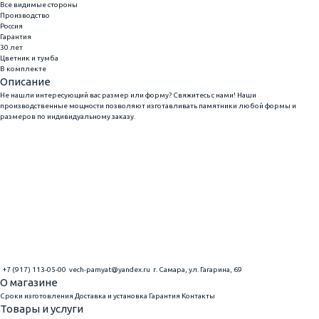
Все видимые стороны
Производство
Россия
Гарантия
30 лет
Цветник и тумба
В комплекте
Описание
Не нашли интересующий вас размер или форму? Свяжитесь с нами! Наши
производственные мощности позволяют изготавливать памятники любой формы и
размеров по индивидуальному заказу.
+7 (917) 113-05-00
vech-pamyat@yandex.ru
г. Самара, ул. Гагарина, 69
О магазине
Сроки изготовления
Доставка и установка
Гарантия
Контакты
Товары и услуги