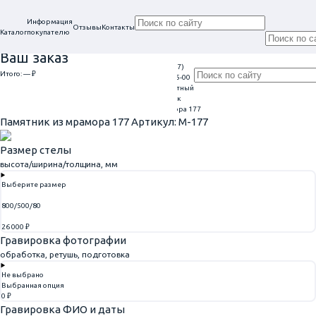
Информация
Отзывы
Контакты
Каталог
покупателю
Ваш заказ
+7 (917)
Проконсультируем
Итого:
— ₽
Ежедневно
113-05-00
в нашем офисе
Обратный
9:00 - 20:00
Перейти к оформлению
г. Самара, ул. Гагарина, 69
звонок
Главная
Памятники из мрамора
Памятник из мрамора 177
Памятник из мрамора 177
Артикул: M-177
Размер стелы
высота/ширина/толщина, мм
Выберите размер
800/500/80
26 000 ₽
Гравировка фотографии
обработка, ретушь, подготовка
Не выбрано
Выбранная опция
0 ₽
Гравировка ФИО и даты