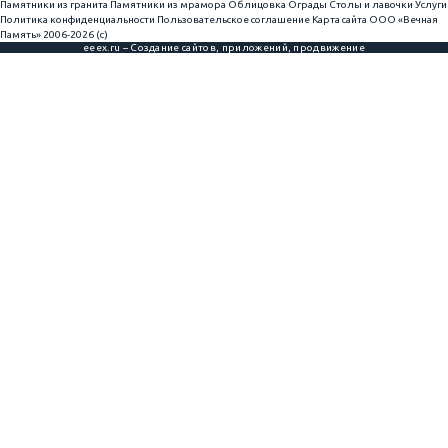
Памятники из гранита
Памятники из мрамора
Облицовка
Ограды
Столы и лавочки
Услуги
Политика конфиденциальности
Пользовательское соглашение
Карта сайта
ООО «Вечная
Память» 2006-2026 (с)
eeex.ru – Создание сайтов, приложений, продвижение