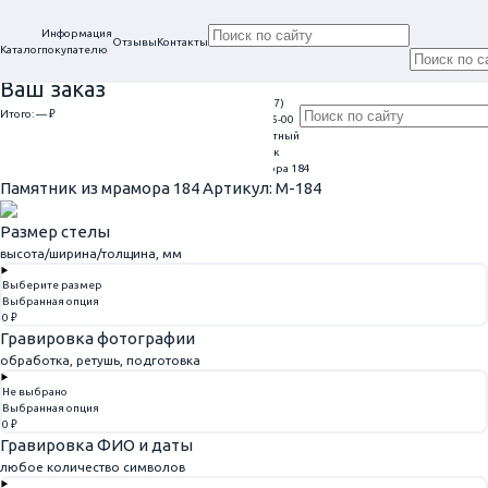
Информация
Отзывы
Контакты
Каталог
покупателю
Ваш заказ
+7 (917)
Проконсультируем
Итого:
— ₽
Ежедневно
113-05-00
в нашем офисе
Обратный
9:00 - 20:00
Перейти к оформлению
г. Самара, ул. Гагарина, 69
звонок
Главная
Памятники из мрамора
Памятник из мрамора 184
Памятник из мрамора 184
Артикул: M-184
Размер стелы
высота/ширина/толщина, мм
Выберите размер
Выбранная опция
0 ₽
Гравировка фотографии
обработка, ретушь, подготовка
Не выбрано
Выбранная опция
0 ₽
Гравировка ФИО и даты
любое количество символов