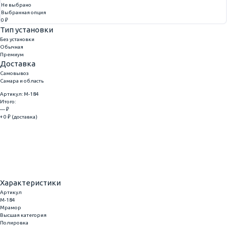
Не выбрано
Выбранная опция
0 ₽
Тип установки
Без установки
Обычная
Премиум
Доставка
Самовывоз
Самара и область
Артикул: M-184
Итого:
— ₽
+ 0 ₽ (доставка)
Добавить
Купить в 1 клик
Характеристики
Артикул
M-184
Мрамор
Высшая категория
Полировка