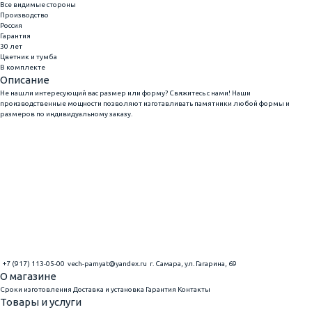
Все видимые стороны
Производство
Россия
Гарантия
30 лет
Цветник и тумба
В комплекте
Описание
Не нашли интересующий вас размер или форму? Свяжитесь с нами! Наши
производственные мощности позволяют изготавливать памятники любой формы и
размеров по индивидуальному заказу.
+7 (917) 113-05-00
vech-pamyat@yandex.ru
г. Самара, ул. Гагарина, 69
О магазине
Сроки изготовления
Доставка и установка
Гарантия
Контакты
Товары и услуги