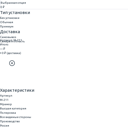
Выбранная опция
0 ₽
Тип установки
Без установки
Обычная
Премиум
Доставка
Самовывоз
Артикул: M-211
Самара и область
Итого:
— ₽
+ 0 ₽ (доставка)
Добавить
Купить в 1 клик
Характеристики
Артикул
M-211
Мрамор
Высшая категория
Полировка
Все видимые стороны
Производство
Россия