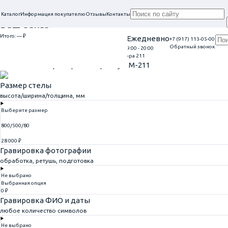
Каталог
Информация покупателю
Отзывы
Контакты
Ваш заказ
Итого:
— ₽
Проконсультируем в нашем офисе
Ежедневно
+7 (917) 113-05-00
Обратный звонок
г. Самара, ул. Гагарина, 69
9:00 - 20:00
Перейти к оформлению
Главная
Памятники из мрамора
Памятник из мрамора 211
Памятник из мрамора 211
Артикул: M-211
Размер стелы
высота/ширина/толщина, мм
Выберите размер
800/500/80
28 000 ₽
Гравировка фотографии
обработка, ретушь, подготовка
Не выбрано
Выбранная опция
0 ₽
Гравировка ФИО и даты
любое количество символов
Не выбрано