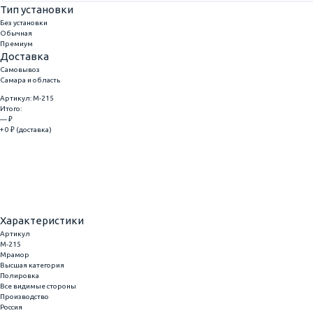
Тип установки
Без установки
Обычная
Премиум
Доставка
Самовывоз
Самара и область
Артикул: M-215
Итого:
— ₽
+ 0 ₽ (доставка)
Добавить
Купить в 1 клик
Характеристики
Артикул
M-215
Мрамор
Высшая категория
Полировка
Все видимые стороны
Производство
Россия