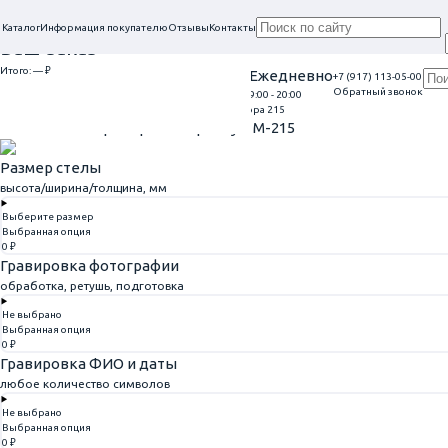
Каталог
Информация покупателю
Отзывы
Контакты
Ваш заказ
Итого:
— ₽
Проконсультируем в нашем офисе
Ежедневно
+7 (917) 113-05-00
Обратный звонок
г. Самара, ул. Гагарина, 69
9:00 - 20:00
Перейти к оформлению
Главная
Памятники из мрамора
Памятник из мрамора 215
Памятник из мрамора 215
Артикул: M-215
Размер стелы
высота/ширина/толщина, мм
Выберите размер
Выбранная опция
0 ₽
Гравировка фотографии
обработка, ретушь, подготовка
Не выбрано
Выбранная опция
0 ₽
Гравировка ФИО и даты
любое количество символов
Не выбрано
Выбранная опция
0 ₽