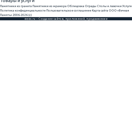
Товары и услуги
Памятники из гранита
Памятники из мрамора
Облицовка
Ограды
Столы и лавочки
Услуги
Политика конфиденциальности
Пользовательское соглашение
Карта сайта
ООО «Вечная
Память» 2006-2026 (с)
eeex.ru – Создание сайтов, приложений, продвижение