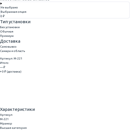
Не выбрано
Выбранная опция
0 ₽
Тип установки
Без установки
Обычная
Премиум
Доставка
Самовывоз
Самара и область
Артикул: M-221
Итого:
— ₽
+ 0 ₽ (доставка)
Добавить
Купить в 1 клик
Характеристики
Артикул
M-221
Мрамор
Высшая категория