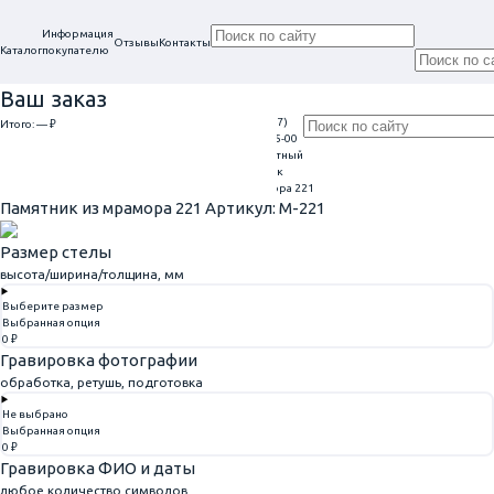
Информация
Отзывы
Контакты
Каталог
покупателю
Ваш заказ
Проконсультируем
+7 (917)
Итого:
— ₽
Ежедневно
в нашем офисе
113-05-00
9:00 - 20:00
Обратный
Перейти к оформлению
г. Самара, ул. Гагарина, 69
звонок
Главная
Памятники из мрамора
Памятник из мрамора 221
Памятник из мрамора 221
Артикул: M-221
Размер стелы
высота/ширина/толщина, мм
Выберите размер
Выбранная опция
0 ₽
Гравировка фотографии
обработка, ретушь, подготовка
Не выбрано
Выбранная опция
0 ₽
Гравировка ФИО и даты
любое количество символов