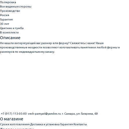
Полировка
Все видимые стороны
Производство
Россия
Гарантия
30 лет
Цветник и тумба
В комплекте
Описание
Не нашли интересующий вас размер или форму? Свяжитесь с нами! Наши
производственные мощности позволяют изготавливать памятники любой формы и
размеров по индивидуальному заказу.
+7 (917) 113-05-00
vech-pamyat@yandex.ru
г. Самара, ул. Гагарина, 69
О магазине
Сроки изготовления
Доставка и установка
Гарантия
Контакты