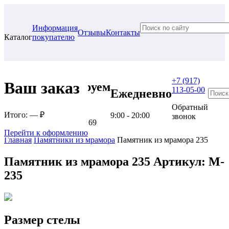
Информация
Отзывы
Контакты
Каталог
покупателю
+7 (917)
Ваш заказ
Проконсультируем
113-05-00
Ежедневно
в нашем офисе
Обратный
Итого:
— ₽
9:00 - 20:00
звонок
г. Самара, ул. Гагарина, 69
Перейти к оформлению
Главная
Памятники из мрамора
Памятник из мрамора 235
Памятник из мрамора 235
Артикул: M-
235
Размер стелы