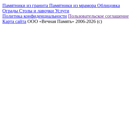
Памятники из гранита
Памятники из мрамора
Облицовка
Ограды
Столы и лавочки
Услуги
Политика конфиденциальности
Пользовательское соглашение
Карта сайта
ООО «Вечная Память» 2006-2026 (с)
eeex.ru – Создание сайтов, приложений, продвижение