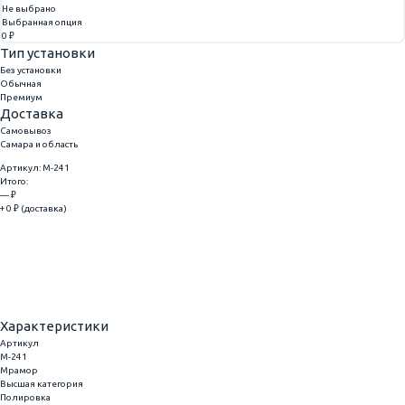
Не выбрано
Выбранная опция
0 ₽
Тип установки
Без установки
Обычная
Премиум
Доставка
Самовывоз
Самара и область
Артикул: M-241
Итого:
— ₽
+ 0 ₽ (доставка)
Добавить
Купить в 1 клик
Характеристики
Артикул
M-241
Мрамор
Высшая категория
Полировка