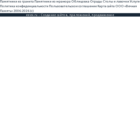
Памятники из гранита
Памятники из мрамора
Облицовка
Ограды
Столы и лавочки
Услуги
Политика конфиденциальности
Пользовательское соглашение
Карта сайта
ООО «Вечная
Память» 2006-2026 (с)
eeex.ru – Создание сайтов, приложений, продвижение