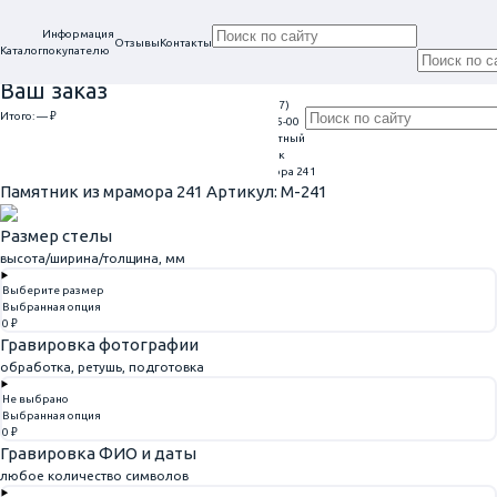
Информация
Отзывы
Контакты
Каталог
покупателю
Ваш заказ
+7 (917)
Проконсультируем
Итого:
— ₽
Ежедневно
113-05-00
в нашем офисе
Обратный
9:00 - 20:00
Перейти к оформлению
г. Самара, ул. Гагарина, 69
звонок
Главная
Памятники из мрамора
Памятник из мрамора 241
Памятник из мрамора 241
Артикул: M-241
Размер стелы
высота/ширина/толщина, мм
Выберите размер
Выбранная опция
0 ₽
Гравировка фотографии
обработка, ретушь, подготовка
Не выбрано
Выбранная опция
0 ₽
Гравировка ФИО и даты
любое количество символов