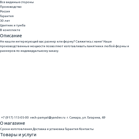
Все видимые стороны
Производство
Россия
Гарантия
30 лет
Цветник и тумба
В комплекте
Описание
Не нашли интересующий вас размер или форму? Свяжитесь с нами! Наши
производственные мощности позволяют изготавливать памятники любой формы и
размеров по индивидуальному заказу.
+7 (917) 113-05-00
vech-pamyat@yandex.ru
г. Самара, ул. Гагарина, 69
О магазине
Сроки изготовления
Доставка и установка
Гарантия
Контакты
Товары и услуги