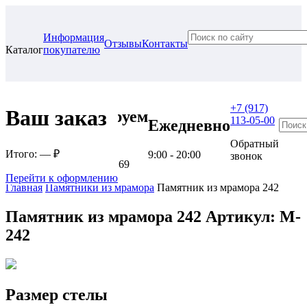
Информация
Отзывы
Контакты
Каталог
покупателю
+7 (917)
Ваш заказ
Проконсультируем
113-05-00
Ежедневно
в нашем офисе
Обратный
Итого:
— ₽
9:00 - 20:00
звонок
г. Самара, ул. Гагарина, 69
Перейти к оформлению
Главная
Памятники из мрамора
Памятник из мрамора 242
Памятник из мрамора 242
Артикул: M-
242
Размер стелы