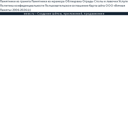
Памятники из гранита
Памятники из мрамора
Облицовка
Ограды
Столы и лавочки
Услуги
Политика конфиденциальности
Пользовательское соглашение
Карта сайта
ООО «Вечная
Память» 2006-2026 (с)
eeex.ru – Создание сайтов, приложений, продвижение