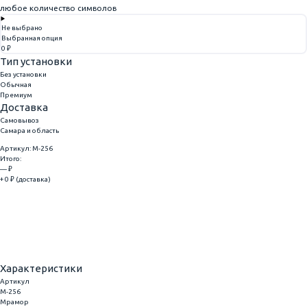
любое количество символов
Не выбрано
Выбранная опция
0 ₽
Тип установки
Без установки
Обычная
Премиум
Доставка
Самовывоз
Самара и область
Артикул: M-256
Итого:
— ₽
+ 0 ₽ (доставка)
Добавить
Купить в 1 клик
Характеристики
Артикул
M-256
Мрамор