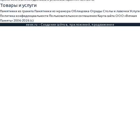
Товары и услуги
Памятники из гранита
Памятники из мрамора
Облицовка
Ограды
Столы и лавочки
Услуги
Политика конфиденциальности
Пользовательское соглашение
Карта сайта
ООО «Вечная
Память» 2006-2026 (с)
eeex.ru – Создание сайтов, приложений, продвижение