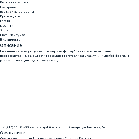
Высшая категория
Полировка
Все видимые стороны
Производство
Россия
Гарантия
30 лет
Цветник и тумба
В комплекте
Описание
Не нашли интересующий вас размер или форму? Свяжитесь с нами! Наши
производственные мощности позволяют изготавливать памятники любой формы и
размеров по индивидуальному заказу.
+7 (917) 113-05-00
vech-pamyat@yandex.ru
г. Самара, ул. Гагарина, 69
О магазине
Сроки изготовления
Доставка и установка
Гарантия
Контакты