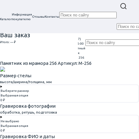
Информация
Отзывы
Контакты
Каталог
покупателю
Ваш заказ
+7 (917)
Проконсультируем
Итого:
— ₽
Ежедневно
113-05-00
в нашем офисе
Обратный
9:00 - 20:00
Перейти к оформлению
г. Самара, ул. Гагарина, 69
звонок
Главная
Семейные, двойные
Памятник из мрамора 256
Памятник из мрамора 256
Артикул: M-256
Размер стелы
высота/ширина/толщина, мм
Выберите размер
Выбранная опция
0 ₽
Гравировка фотографии
обработка, ретушь, подготовка
Не выбрано
Выбранная опция
0 ₽
Гравировка ФИО и даты