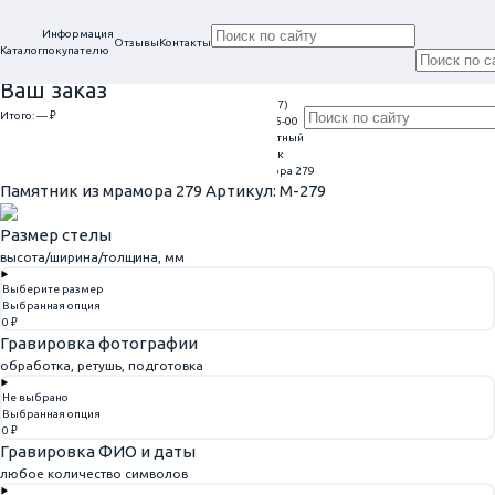
Информация
Отзывы
Контакты
Каталог
покупателю
Ваш заказ
+7 (917)
Проконсультируем
Итого:
— ₽
Ежедневно
113-05-00
в нашем офисе
Обратный
9:00 - 20:00
Перейти к оформлению
г. Самара, ул. Гагарина, 69
звонок
Главная
Памятники из мрамора
Памятник из мрамора 279
Памятник из мрамора 279
Артикул: M-279
Размер стелы
высота/ширина/толщина, мм
Выберите размер
Выбранная опция
0 ₽
Гравировка фотографии
обработка, ретушь, подготовка
Не выбрано
Выбранная опция
0 ₽
Гравировка ФИО и даты
любое количество символов