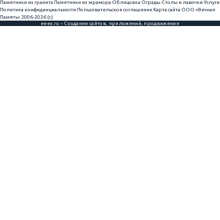
Памятники из гранита
Памятники из мрамора
Облицовка
Ограды
Столы и лавочки
Услуги
Политика конфиденциальности
Пользовательское соглашение
Карта сайта
ООО «Вечная
Память» 2006-2026 (с)
eeex.ru – Создание сайтов, приложений, продвижение