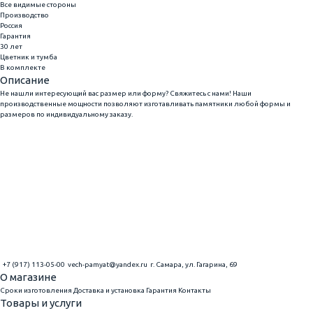
Все видимые стороны
Производство
Россия
Гарантия
30 лет
Цветник и тумба
В комплекте
Описание
Не нашли интересующий вас размер или форму? Свяжитесь с нами! Наши
производственные мощности позволяют изготавливать памятники любой формы и
размеров по индивидуальному заказу.
+7 (917) 113-05-00
vech-pamyat@yandex.ru
г. Самара, ул. Гагарина, 69
О магазине
Сроки изготовления
Доставка и установка
Гарантия
Контакты
Товары и услуги