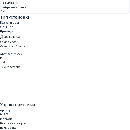
Не выбрано
Выбранная опция
0 ₽
Тип установки
Без установки
Обычная
Премиум
Доставка
Самовывоз
Самара и область
Артикул: M-279
Итого:
— ₽
+ 0 ₽ (доставка)
Добавить
Купить в 1 клик
Характеристики
Артикул
M-279
Мрамор
Высшая категория
Полировка