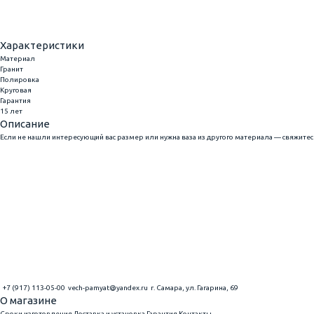
Купить в 1 клик
Характеристики
Материал
Гранит
Полировка
Круговая
Гарантия
15 лет
Описание
Если не нашли интересующий вас размер или нужна ваза из другого материала — свяжитесь
+7 (917) 113-05-00
vech-pamyat@yandex.ru
г. Самара, ул. Гагарина, 69
О магазине
Сроки изготовления
Доставка и установка
Гарантия
Контакты