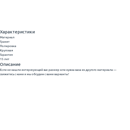
Добавить
Купить в 1 клик
Характеристики
Материал
Гранит
Полировка
Круговая
Гарантия
15 лет
Описание
Если не нашли интересующий вас размер или нужна ваза из другого материала —
свяжитесь с нами и мы обсудим с вами варианты!