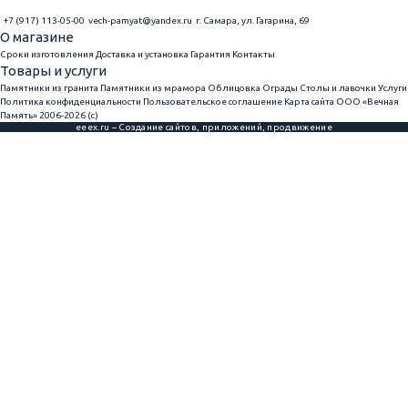
+7 (917) 113-05-00
vech-pamyat@yandex.ru
г. Самара, ул. Гагарина, 69
О магазине
Сроки изготовления
Доставка и установка
Гарантия
Контакты
Товары и услуги
Памятники из гранита
Памятники из мрамора
Облицовка
Ограды
Столы и лавочки
Услуги
Политика конфиденциальности
Пользовательское соглашение
Карта сайта
ООО «Вечная
Память» 2006-2026 (с)
eeex.ru – Создание сайтов, приложений, продвижение