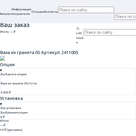
Информация
Отзывы
Контакты
Каталог
покупателю
Ваш заказ
+7 (917)
Проконсультируем
Итого:
— ₽
Ежедневно
113-05-00
в нашем офисе
Обратный
9:00 - 20:00
Перейти к оформлению
г. Самара, ул. Гагарина, 69
звонок
Главная
Вазы
Ваза из гранита 05
Ваза из гранита 05
Артикул: 2411005
Опции
Выберите опцию
Ваза из гранита 20х12 см
5 000 ₽
Установка
Без установки
Выбранная опция
Артикул: 2411005
0 ₽
Итого:
— ₽
+ 0 ₽ (доставка)