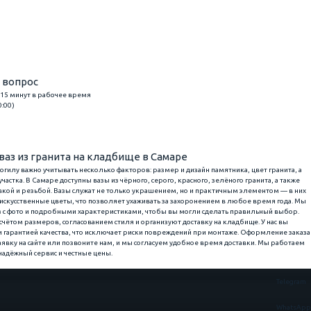
 вопрос
 15 минут в рабочее время
0:00)
вопрос
ваз из гранита на кладбище в Самаре
гилу важно учитывать несколько факторов: размер и дизайн памятника, цвет гранита, а
астка. В Самаре доступны вазы из чёрного, серого, красного, зелёного гранита, а также
ой и резьбой. Вазы служат не только украшением, но и практичным элементом — в них
искусственные цветы, что позволяет ухаживать за захоронением в любое время года. Мы
 с фото и подробными характеристиками, чтобы вы могли сделать правильный выбор.
чётом размеров, согласованием стиля и организуют доставку на кладбище. У нас вы
 и гарантией качества, что исключает риски повреждений при монтаже. Оформление заказа
аявку на сайте или позвоните нам, и мы согласуем удобное время доставки. Мы работаем
надёжный сервис и честные цены.
Telegram
WhatsApp