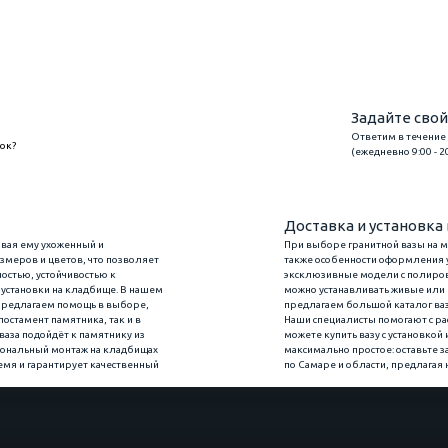
Задайте свой
Ответим в течение
нок?
(ежедневно 9:00 - 2
Задать 
Доставка и установка 
вая ему ухоженный и
При выборе гранитной вазы на мо
змеров и цветов, что позволяет
также особенности оформления уч
остью, устойчивостью к
эксклюзивные модели с полировк
установки на кладбище. В нашем
можно устанавливать живые или 
ы предлагаем помощь в выборе,
предлагаем большой каталог ваз
постамент памятника, так и в
Наши специалисты помогают с рас
ваза подойдёт к памятнику из
можете купить вазу с установкой
иональный монтаж на кладбищах
максимально простое: оставьте з
ремя и гарантирует качественный
по Самаре и области, предлагая 