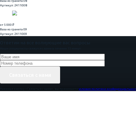
Ваза из гранита 08
Артикул: 2411008
от 5 000 ₽
Ваза из гранита 09
Артикул: 2411009
Ответим на все волнующие вас вопросы
Наши специалисты свяжутся с вами в течение 15 минут
Нажимая кнопку «Связаться с нами», вы принимаете
условия политики конфиденциальнос