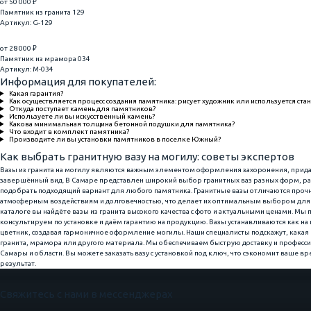
от 50 000 ₽
Памятник из гранита 129
Артикул: G-129
от 28 000 ₽
Памятник из мрамора 034
Артикул: M-034
Информация для покупателей:
Какая гарантия?
Как осуществляется процесс создания памятника: рисует художник или используется ста
Откуда поступает камень для памятников?
Используете ли вы искусственный камень?
Какова минимальная толщина бетонной подушки для памятника?
Что входит в комплект памятника?
Производите ли вы установки памятников в поселке Южный?
Как выбрать гранитную вазу на могилу: советы экспертов
Вазы из гранита на могилу являются важным элементом оформления захоронения, прида
завершённый вид. В Самаре представлен широкий выбор гранитных ваз разных форм, ра
подобрать подходящий вариант для любого памятника. Гранитные вазы отличаются прочн
атмосферным воздействиям и долговечностью, что делает их оптимальным выбором для 
каталоге вы найдёте вазы из гранита высокого качества с фото и актуальными ценами. М
консультируем по установке и даём гарантию на продукцию. Вазы устанавливаются как на 
цветник, создавая гармоничное оформление могилы. Наши специалисты подскажут, какая 
гранита, мрамора или другого материала. Мы обеспечиваем быструю доставку и професс
Самары и области. Вы можете заказать вазу с установкой под ключ, что сэкономит ваше в
результат.
Свяжитесь с нами в мессенджерах